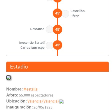
Castellón
45'
Pérez
Descanso
45'
Inocencio Bertolí
45'
Carlos Iturraspe
Melenchón
45'
Quincoces
Estadio
Salvador Monzó
45'
Simón Lecue
Nombre:
Mestalla
Mundo Suárez
49'
Aforo:
55.000 espectadores
Ubicación:
Valencia (Valencia)
Inauguración:
20/05/1923
Guillermo Gorostiza
54'