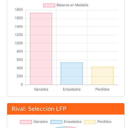
Juan Venys
60'
Lelé Santiago
Mundo Suárez
70'
Guillermo Gorostiza
79'
Vicente Asensi
85'
Final del partido
90'
Rival: Selección LFP