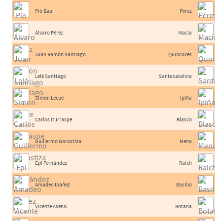
Pío Bau
Pérez
Álvaro Pérez
Macía
Juan Ramón Santiago
Quincoces
Lelé Santiago
Santacatalina
Simón Lecue
Ipiña
Carlos Iturraspe
Blasco
Guillermo Gorostiza
Mena
Epi Fernández
Raich
Amadeo Ibáñez
Basilio
Vicente Asensi
Botana