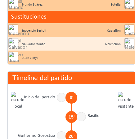
Mundo Suárez
Botella
Sustituciones
Inocencio Bertolí
Castellón
Salvador Monzó
Melenchón
Juan Venys
Timeline del partido
Inicio del partido
0'
Basilio
15'
Guillermo Gorostiza
20'