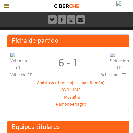
Ficha de partido
6 - 1
Valencia CF
Selección LFP
Amistoso (Homenaje a Juan Ramón)
06.01.1943
Mestalla
Ramón Ferragut
Equipos titulares