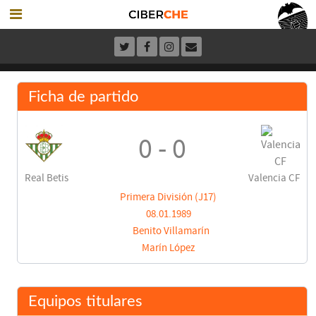
Ficha de partido
0 - 0
Real Betis
Valencia CF
Primera División (J17)
08.01.1989
Benito Villamarín
Marín López
Equipos titulares