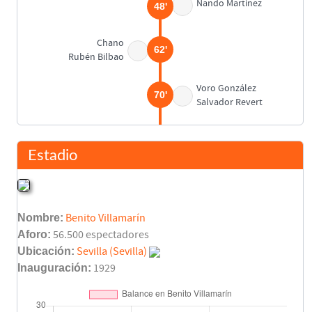
Nando Martínez
48'
Chano
62'
Rubén Bilbao
Voro González
70'
Salvador Revert
Lucho Flores
77'
Estadio
Rincón
81'
Calderé
Nombre:
Benito Villamarín
Rubén Ciraolo
89'
Aforo:
56.500 espectadores
Lucho Flores
Ubicación:
Sevilla (Sevilla)
Inauguración:
1929
Final del partido
90'