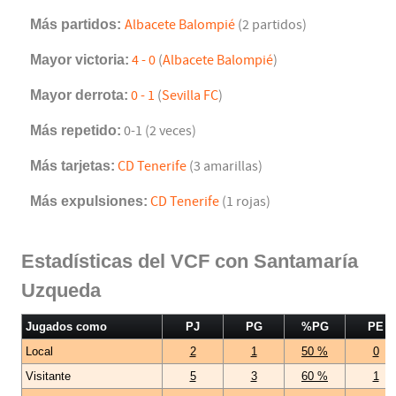
Más partidos:
Albacete Balompié
(2 partidos)
Mayor victoria:
4 - 0
(
Albacete Balompié
)
Mayor derrota:
0 - 1
(
Sevilla FC
)
Más repetido:
0-1 (2 veces)
Más tarjetas:
CD Tenerife
(3 amarillas)
Más expulsiones:
CD Tenerife
(1 rojas)
Estadísticas del VCF con Santamaría
Uzqueda
Jugados como
PJ
PG
%PG
PE
Local
2
1
50 %
0
Visitante
5
3
60 %
1