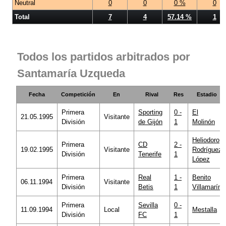
Neutral
0
0
0 %
0
Total
7
4
57.14 %
1
Todos los partidos arbitrados por
Santamaría Uzqueda
Fecha
Competición
En
Rival
Res
Estadio
Primera
Sporting
0 -
El
21.05.1995
Visitante
División
de Gijón
1
Molinón
Heliodoro
Primera
CD
2 -
19.02.1995
Visitante
Rodríguez
División
Tenerife
1
López
Primera
Real
1 -
Benito
06.11.1994
Visitante
División
Betis
1
Villamarín
Primera
Sevilla
0 -
11.09.1994
Local
Mestalla
División
FC
1