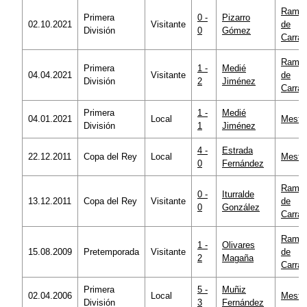
Ramó
Primera
0 -
Pizarro
02.10.2021
Visitante
de
División
0
Gómez
Carra
Ramó
Primera
1 -
Medié
04.04.2021
Visitante
de
División
2
Jiménez
Carra
Primera
1 -
Medié
04.01.2021
Local
Mestal
División
1
Jiménez
4 -
Estrada
22.12.2011
Copa del Rey
Local
Mestal
0
Fernández
Ramó
0 -
Iturralde
13.12.2011
Copa del Rey
Visitante
de
0
González
Carra
Ramó
1 -
Olivares
15.08.2009
Pretemporada
Visitante
de
2
Magaña
Carra
Primera
5 -
Muñiz
02.04.2006
Local
Mestal
División
3
Fernández