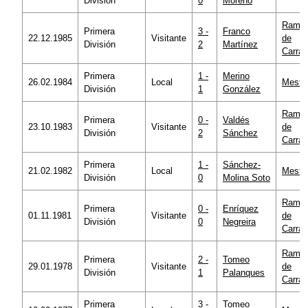
División
0
Moreno
Ramó
Primera
3 -
Franco
22.12.1985
Visitante
de
División
2
Martínez
Carra
Primera
1 -
Merino
26.02.1984
Local
Mestal
División
1
González
Ramó
Primera
0 -
Valdés
23.10.1983
Visitante
de
División
2
Sánchez
Carra
Primera
1 -
Sánchez-
21.02.1982
Local
Mestal
División
0
Molina Soto
Ramó
Primera
0 -
Enríquez
01.11.1981
Visitante
de
División
0
Negreira
Carra
Ramó
Primera
2 -
Tomeo
29.01.1978
Visitante
de
División
1
Palanques
Carra
Primera
3 -
Tomeo