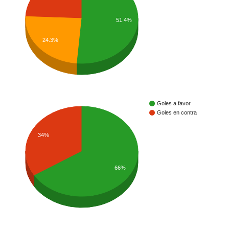
51.4%
24.3%
Goles a favor
Goles en contra
34%
66%