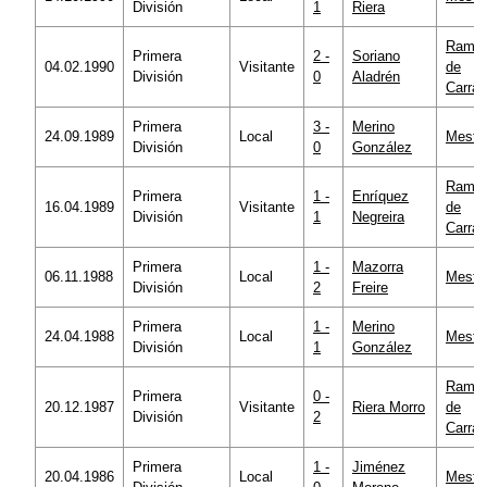
División
1
Riera
Ramó
Primera
2 -
Soriano
04.02.1990
Visitante
de
División
0
Aladrén
Carra
Primera
3 -
Merino
24.09.1989
Local
Mestal
División
0
González
Ramó
Primera
1 -
Enríquez
16.04.1989
Visitante
de
División
1
Negreira
Carra
Primera
1 -
Mazorra
06.11.1988
Local
Mestal
División
2
Freire
Primera
1 -
Merino
24.04.1988
Local
Mestal
División
1
González
Ramó
Primera
0 -
20.12.1987
Visitante
Riera Morro
de
División
2
Carra
Primera
1 -
Jiménez
20.04.1986
Local
Mestal