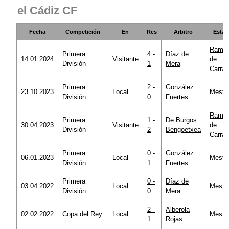
el Cádiz CF
Fecha
Competición
En
Res
Arbitro
Estad
Ramó
Primera
4 -
Díaz de
14.01.2024
Visitante
de
División
1
Mera
Carra
Primera
2 -
González
23.10.2023
Local
Mestal
División
0
Fuertes
Ramó
Primera
1 -
De Burgos
30.04.2023
Visitante
de
División
2
Bengoetxea
Carra
Primera
0 -
González
06.01.2023
Local
Mestal
División
1
Fuertes
Primera
0 -
Díaz de
03.04.2022
Local
Mestal
División
0
Mera
2 -
Alberola
02.02.2022
Copa del Rey
Local
Mestal
1
Rojas