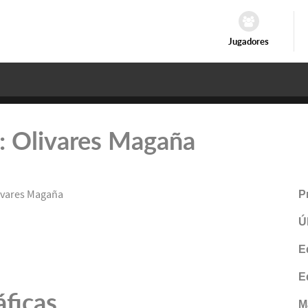
Jugadores
o: Olivares Magaña
ivares Magaña
P
Ú
E
E
áficas
M