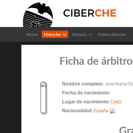
Home
Histoche
Historia
Sobre ciberche
Ficha de árbitr
Nombre completo:
José María Ol
Fecha de nacimiento:
-
Lugar de nacimiento
:
Cádiz
Nacionalidad
:
España
Gr