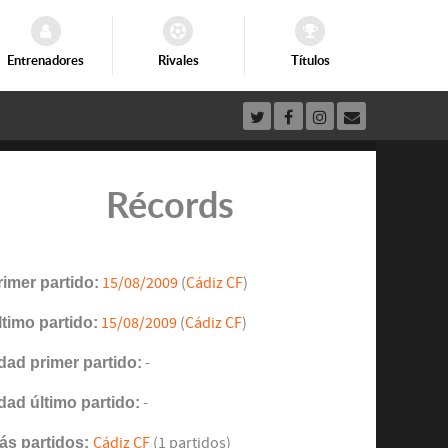
Entrenadores
Rivales
Títulos
Récords
rimer partido:
15/08/2009
(
Cádiz CF
)
ltimo partido:
15/08/2009
(
Cádiz CF
)
dad primer partido:
-
dad último partido:
-
ás partidos:
Cádiz CF
(1 partidos)