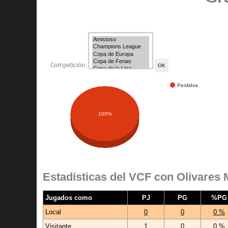
Competición:
Perdidos
100%
Estadísticas del VCF con Olivares
Jugados como
PJ
PG
%PG
Local
0
0
0 %
Visitante
1
0
0 %