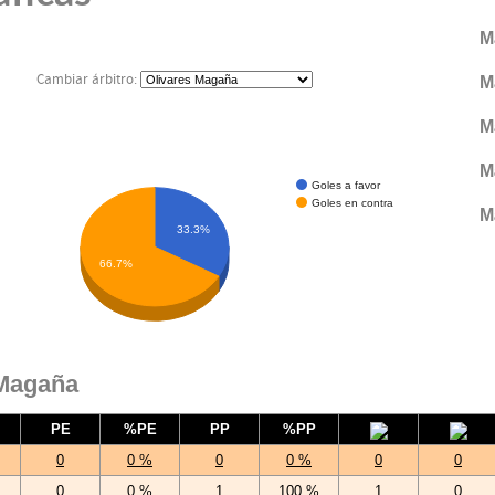
M
Cambiar árbitro:
M
M
M
Goles a favor
Goles en contra
M
33.3%
66.7%
 Magaña
PE
%PE
PP
%PP
0
0 %
0
0 %
0
0
0
0 %
1
100 %
1
0