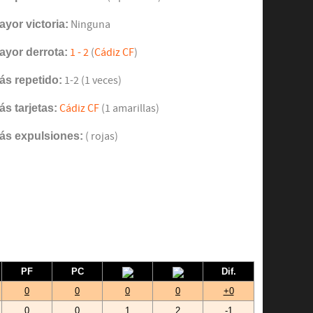
ayor victoria:
Ninguna
ayor derrota:
1 - 2
(
Cádiz CF
)
ás repetido:
1-2 (1 veces)
ás tarjetas:
Cádiz CF
(1 amarillas)
ás expulsiones:
( rojas)
PF
PC
Dif.
0
0
0
0
+0
0
0
1
2
-1