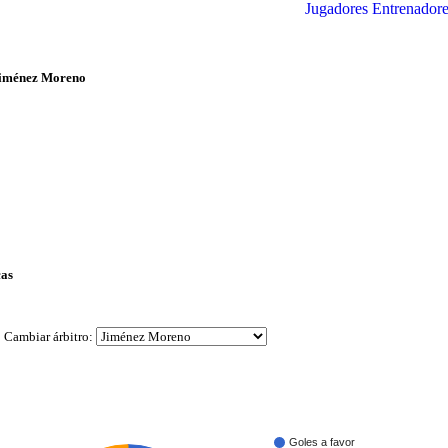
Jugadores
Entrenadore
 Jiménez Moreno
cas
Cambiar árbitro:
Goles a favor