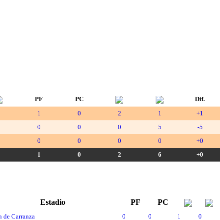
PF
PC
Dif.
0
1
0
2
1
+1
2
0
0
0
5
-5
0
0
0
0
0
+0
2
1
0
2
6
+0
Estadio
PF
PC
 de Carranza
0
0
1
0