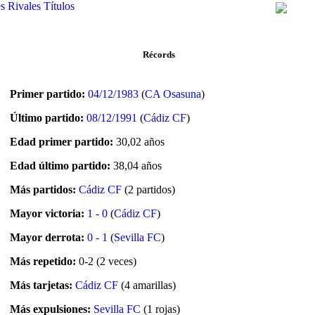
s
Rivales
Títulos
Récords
Primer partido:
04/12/1983
(
CA Osasuna
)
Último partido:
08/12/1991
(
Cádiz CF
)
Edad primer partido:
30,02 años
Edad último partido:
38,04 años
Más partidos:
Cádiz CF
(2 partidos)
Mayor victoria:
1 - 0
(
Cádiz CF
)
Mayor derrota:
0 - 1
(
Sevilla FC
)
Más repetido:
0-2 (2 veces)
Más tarjetas:
Cádiz CF
(4 amarillas)
Más expulsiones:
Sevilla FC
(1 rojas)