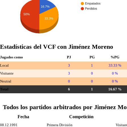
Empatados
16.7%
Perdidos
50%
33.3%
Estadísticas del VCF con Jiménez Moreno
Jugados como
PJ
PG
%PG
Local
3
1
33.33 %
Visitante
3
0
0 %
Neutral
0
0
0 %
Total
6
1
16.67 %
Todos los partidos arbitrados por Jiménez M
Fecha
Competición
08.12.1991
Primera División
Visitan