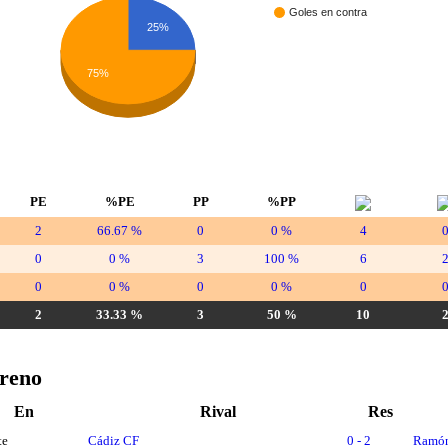
Goles en contra
25%
75%
PE
%PE
PP
%PP
2
66.67 %
0
0 %
4
0
0 %
3
100 %
6
0
0 %
0
0 %
0
2
33.33 %
3
50 %
10
oreno
En
Rival
Res
te
Cádiz CF
0 - 2
Ramón