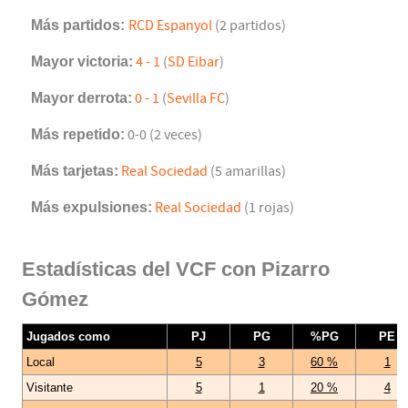
Más partidos:
RCD Espanyol
(2 partidos)
Mayor victoria:
4 - 1
(
SD Eibar
)
Mayor derrota:
0 - 1
(
Sevilla FC
)
Más repetido:
0-0 (2 veces)
Más tarjetas:
Real Sociedad
(5 amarillas)
Más expulsiones:
Real Sociedad
(1 rojas)
Estadísticas del VCF con Pizarro
Gómez
Jugados como
PJ
PG
%PG
PE
Local
5
3
60 %
1
Visitante
5
1
20 %
4