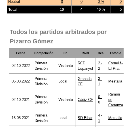
Neutral
0
0
0 %
0
Total
10
4
40 %
5
Todos los partidos arbitrados por
Pizarro Gómez
Fecha
Competición
En
Rival
Res
Estadio
Primera
RCD
2 -
Cornellà-
02.10.2022
Visitante
División
Espanyol
2
El Prat
Primera
Granada
3 -
05.03.2022
Local
Mestalla
División
CF
1
Ramón
Primera
0 -
02.10.2021
Visitante
Cádiz CF
de
División
0
Carranza
Primera
4 -
16.05.2021
Local
SD Eibar
Mestalla
División
1