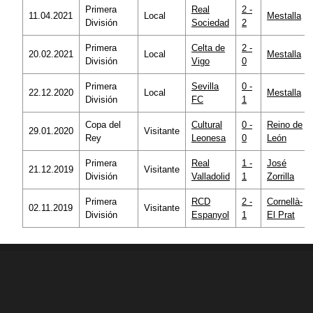
Primera
Real
2 -
11.04.2021
Local
Mestalla
División
Sociedad
2
Primera
Celta de
2 -
20.02.2021
Local
Mestalla
División
Vigo
0
Primera
Sevilla
0 -
22.12.2020
Local
Mestalla
División
FC
1
Copa del
Cultural
0 -
Reino de
29.01.2020
Visitante
Rey
Leonesa
0
León
Primera
Real
1 -
José
21.12.2019
Visitante
División
Valladolid
1
Zorrilla
Primera
RCD
2 -
Cornellà-
02.11.2019
Visitante
División
Espanyol
1
El Prat