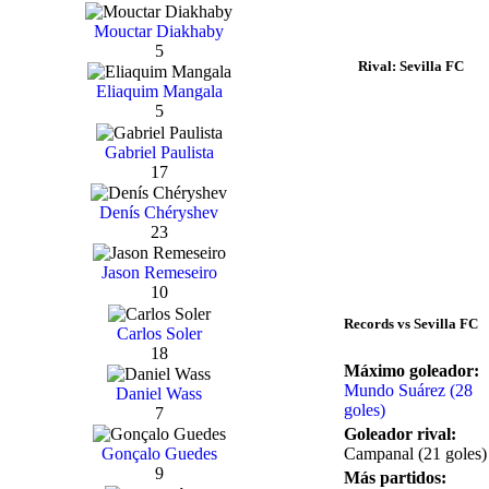
Mouctar Diakhaby
5
Rival: Sevilla FC
Eliaquim Mangala
5
Gabriel Paulista
17
Denís Chéryshev
23
Jason Remeseiro
10
Records vs Sevilla FC
Carlos Soler
18
Máximo goleador:
Mundo Suárez (28
Daniel Wass
goles)
7
Goleador rival:
Campanal (21 goles)
Gonçalo Guedes
9
Más partidos: