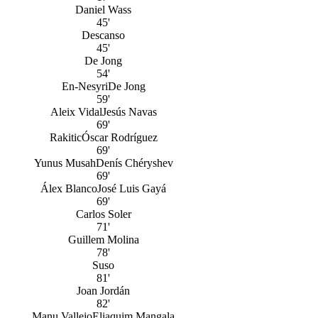
Daniel Wass
45'
Descanso
45'
De Jong
54'
En-Nesyri
De Jong
59'
Aleix Vidal
Jesús Navas
69'
Rakitic
Óscar Rodríguez
69'
Yunus Musah
Denís Chéryshev
69'
Álex Blanco
José Luis Gayá
69'
Carlos Soler
71'
Guillem Molina
78'
Suso
81'
Joan Jordán
82'
Manu Vallejo
Eliaquim Mangala