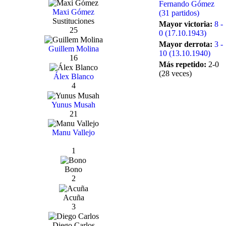
Fernando Gómez
Maxi Gómez
(31 partidos)
Sustituciones
Mayor victoria:
8 -
25
0 (17.10.1943)
Mayor derrota:
3 -
Guillem Molina
10 (13.10.1940)
16
Más repetido:
2-0
(28 veces)
Álex Blanco
4
Yunus Musah
21
Manu Vallejo
1
Bono
2
Acuña
3
Diego Carlos