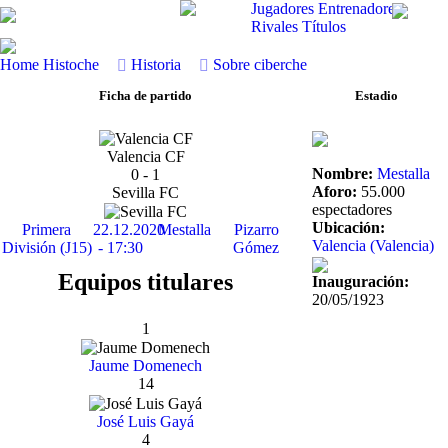
Jugadores
Entrenadores
Rivales
Títulos
Home
Histoche
Historia
Sobre ciberche
Ficha de partido
Estadio
Valencia CF
Nombre:
Mestalla
0 - 1
Aforo:
55.000
Sevilla FC
espectadores
Ubicación:
Primera
22.12.2020
Mestalla
Pizarro
Valencia (Valencia)
División (J15)
- 17:30
Gómez
Equipos titulares
Inauguración:
20/05/1923
1
Jaume Domenech
14
José Luis Gayá
4