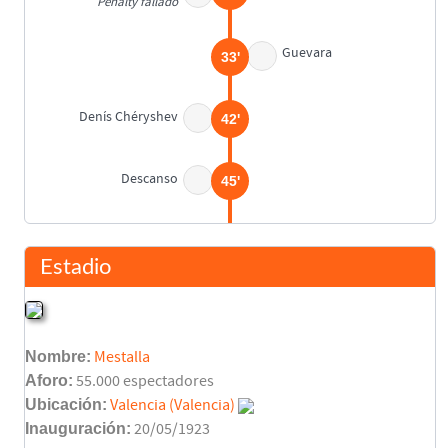
Penalty fallado
Guevara
33'
Denís Chéryshev
42'
Descanso
45'
Isak
45'
Estadio
Portu
45'
Nombre:
Mestalla
Sagnan
45'
Urko González
Aforo:
55.000 espectadores
Ubicación:
Valencia (Valencia)
Inauguración:
20/05/1923
Gabriel Paulista
47'