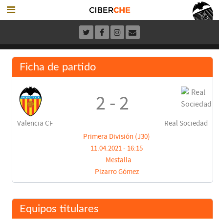
Ficha de partido
2 - 2
Valencia CF
Real Sociedad
Primera División (J30)
11.04.2021 - 16:15
Mestalla
Pizarro Gómez
Equipos titulares