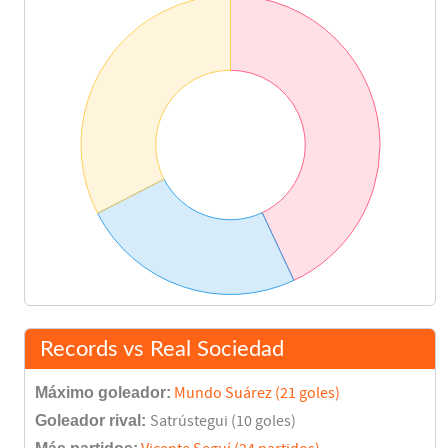
Gabriel Paulista
73'
Asist: Gonçalo Guedes
Daniel Wass
77'
Maxi Gómez
78'
Roberto López
79'
Carlos Fernández
Maxi Gómez
80'
Records vs Real Sociedad
Toni Lato
86'
Gonçalo Guedes
Máximo goleador:
Mundo Suárez (21 goles)
Goleador rival:
Satrústegui (10 goles)
Final del partido
90'