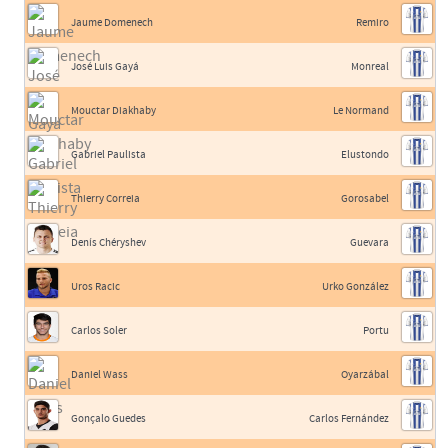
Jaume Domenech
Remiro
José Luis Gayá
Monreal
Mouctar Diakhaby
Le Normand
Gabriel Paulista
Elustondo
Thierry Correia
Gorosabel
Denís Chéryshev
Guevara
Uros Racic
Urko González
Carlos Soler
Portu
Daniel Wass
Oyarzábal
Gonçalo Guedes
Carlos Fernández