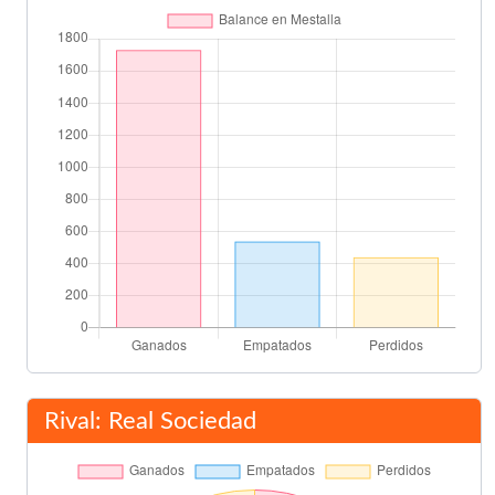
Carlos Fernández
58'
Daniel Wass
(Pen.)
60'
Kévin Gameiro
63'
Uros Racic
Yunus Musah
63'
Denís Chéryshev
Januzaj
66'
Portu
Monreal
66'
Rival: Real Sociedad
Yunus Musah
68'