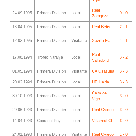
Real
24.09.1995
Primera División
Local
0 - 0
M
Zaragoza
16.04.1995
Primera División
Local
Real Betis
2 - 1
M
S
12.02.1995
Primera División
Visitante
Sevilla FC
1 - 1
P
Real
17.08.1994
Trofeo Naranja
Local
3 - 2
M
Valladolid
01.05.1994
Primera División
Visitante
CA Osasuna
3 - 3
E
20.02.1994
Primera División
Local
UE Lleida
3 - 3
M
Celta de
30.10.1993
Primera División
Local
3 - 0
M
Vigo
20.06.1993
Primera División
Local
Real Oviedo
3 - 0
M
14.04.1993
Copa del Rey
Local
Villarreal CF
6 - 0
M
C
24.01.1993
Primera División
Visitante
Real Oviedo
1 - 0