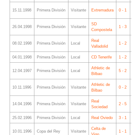
F
15.11.1998
Primera División
Visitante
Extremadura
0 - 1
d
SD
S
26.04.1998
Primera División
Visitante
1 - 3
Compostela
L
Real
08.02.1998
Primera División
Local
1 - 2
M
Valladolid
04.01.1998
Primera División
Local
CD Tenerife
1 - 2
M
Athletic de
12.04.1997
Primera División
Local
5 - 2
M
Bilbao
Athletic de
S
10.11.1996
Primera División
Visitante
0 - 2
Bilbao
Real
14.04.1996
Primera División
Visitante
2 - 5
A
Sociedad
25.02.1996
Primera División
Local
Real Oviedo
3 - 1
M
Celta de
10.01.1996
Copa del Rey
Visitante
1 - 1
B
Vigo