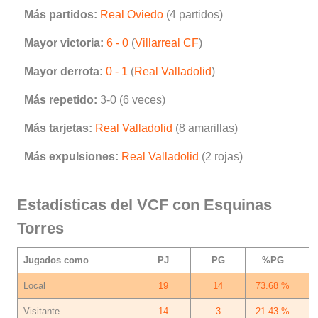
Más partidos:
Real Oviedo
(4 partidos)
Mayor victoria:
6 - 0
(
Villarreal CF
)
Mayor derrota:
0 - 1
(
Real Valladolid
)
Más repetido:
3-0 (6 veces)
Más tarjetas:
Real Valladolid
(8 amarillas)
Más expulsiones:
Real Valladolid
(2 rojas)
Estadísticas del VCF con Esquinas
Torres
Jugados como
PJ
PG
%PG
Local
19
14
73.68 %
Visitante
14
3
21.43 %