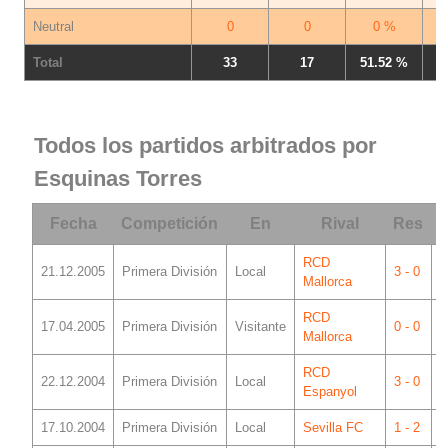
Neutral
0
0
0 %
Total
33
17
51.52 %
Todos los partidos arbitrados por
Esquinas Torres
Fecha
Competición
En
Rival
Res
RCD
21.12.2005
Primera División
Local
3 - 0
M
Mallorca
RCD
17.04.2005
Primera División
Visitante
0 - 0
S
Mallorca
RCD
22.12.2004
Primera División
Local
3 - 0
M
Espanyol
17.10.2004
Primera División
Local
Sevilla FC
1 - 2
M