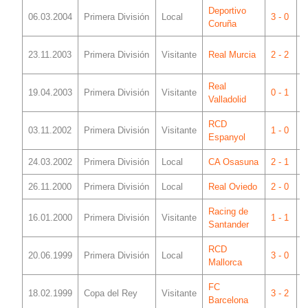
Deportivo
06.03.2004
Primera División
Local
3 - 0
M
Coruña
L
23.11.2003
Primera División
Visitante
Real Murcia
2 - 2
C
Real
J
19.04.2003
Primera División
Visitante
0 - 1
Valladolid
Z
RCD
03.11.2002
Primera División
Visitante
1 - 0
M
Espanyol
24.03.2002
Primera División
Local
CA Osasuna
2 - 1
M
26.11.2000
Primera División
Local
Real Oviedo
2 - 0
M
Racing de
E
16.01.2000
Primera División
Visitante
1 - 1
Santander
S
RCD
20.06.1999
Primera División
Local
3 - 0
M
Mallorca
FC
18.02.1999
Copa del Rey
Visitante
3 - 2
C
Barcelona