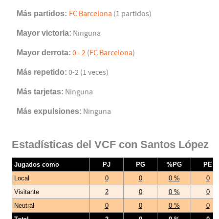
Más partidos:
FC Barcelona
(1 partidos)
Mayor victoria:
Ninguna
Mayor derrota:
0 - 2
(
FC Barcelona
)
Más repetido:
0-2 (1 veces)
Más tarjetas:
Ninguna
Más expulsiones:
Ninguna
Estadísticas del VCF con Santos López
Jugados como
PJ
PG
%PG
PE
Local
0
0
0 %
0
Visitante
2
0
0 %
0
Neutral
0
0
0 %
0