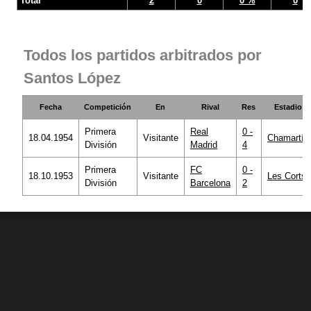
Total
2
0
0 %
0
Todos los partidos arbitrados por
Santos López
Fecha
Competición
En
Rival
Res
Estadio
Primera
Real
0 -
18.04.1954
Visitante
Chamartín
División
Madrid
4
Primera
FC
0 -
18.10.1953
Visitante
Les Corts
División
Barcelona
2
© 1998 - 2026 Ciberche.net