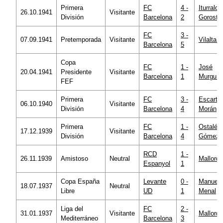
Primera
FC
4 -
Iturralde
26.10.1941
Visitante
División
Barcelona
2
Gorosti
FC
3 -
07.09.1941
Pretemporada
Visitante
Vilalta 
Barcelona
5
Copa
FC
1 -
José
20.04.1941
Presidente
Visitante
Barcelona
1
Murguía
FEF
Primera
FC
3 -
Escartín
06.10.1940
Visitante
División
Barcelona
4
Morán
Primera
FC
1 -
Ostalé
17.12.1939
Visitante
División
Barcelona
4
Gómez
RCD
1 -
26.11.1939
Amistoso
Neutral
Mallorqu
Espanyol
1
Copa España
Levante
0 -
Manuel
18.07.1937
Neutral
Libre
UD
1
Menal
Liga del
FC
2 -
31.01.1937
Visitante
Mallorqu
Mediterráneo
Barcelona
3