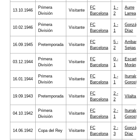
Primera
FC
1 -
Aurre
13.10.1946
Visitante
División
Barcelona
2
Larrea
Primera
FC
1 -
Gonzále
10.02.1946
Visitante
División
Barcelona
1
Díaz
FC
5 -
Arribas
16.09.1945
Pretemporada
Visitante
Barcelona
2
Seijas
Primera
FC
0 -
Escartín
03.12.1944
Visitante
División
Barcelona
1
Morán
Primera
FC
1 -
Iturralde
16.01.1944
Visitante
División
Barcelona
1
Gorosti
FC
2 -
19.09.1943
Pretemporada
Visitante
Vilalta 
Barcelona
2
Primera
FC
2 -
Iturralde
04.10.1942
Visitante
División
Barcelona
1
Gorosti
FC
2 -
Gonzále
14.06.1942
Copa del Rey
Visitante
Barcelona
3
Díaz