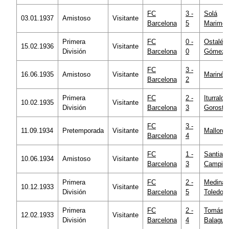
FC
3 -
Solá
03.01.1937
Amistoso
Visitante
Barcelona
5
Marimó
Primera
FC
0 -
Ostalé
15.02.1936
Visitante
División
Barcelona
0
Gómez
FC
3 -
16.06.1935
Amistoso
Visitante
Mariné
Barcelona
2
Primera
FC
2 -
Iturralde
10.02.1935
Visitante
División
Barcelona
3
Gorosti
FC
3 -
11.09.1934
Pretemporada
Visitante
Mallorqu
Barcelona
4
FC
1 -
Santiag
10.06.1934
Amistoso
Visitante
Barcelona
3
Campill
Primera
FC
2 -
Medina
10.12.1933
Visitante
División
Barcelona
5
Toledo
Primera
FC
2 -
Tomás
12.02.1933
Visitante
División
Barcelona
4
Balague