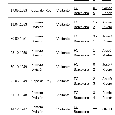
FC
0 -
Gonzále
17.05.1953
Copa del Rey
Visitante
Barcelona
5
Echever
Primera
FC
1 -
Andrés
19.04.1953
Visitante
División
Barcelona
2
Rivero
Primera
FC
3 -
José Ma
30.09.1951
Visitante
División
Barcelona
1
Rivero
Primera
FC
1 -
Arqué
08.10.1950
Visitante
División
Barcelona
2
Martín
Primera
FC
0 -
José Ma
30.10.1949
Visitante
División
Barcelona
2
Rivero
FC
2 -
Andrés
22.05.1949
Copa del Rey
Visitante
Barcelona
3
Rivero
Primera
FC
3 -
Fombon
31.10.1948
Visitante
División
Barcelona
4
Fernánd
Primera
FC
1 -
14.12.1947
Visitante
Obiol P
División
Barcelona
1