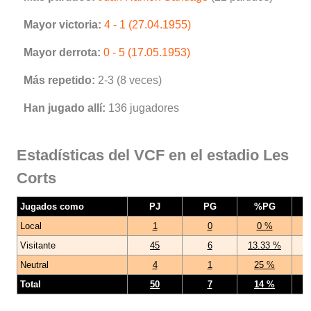
Mayor victoria:
4 - 1 (27.04.1955)
Mayor derrota:
0 - 5 (17.05.1953)
Más repetido:
2-3 (8 veces)
Han jugado allí:
136 jugadores
Estadísticas del VCF en el estadio Les
Corts
Jugados como
PJ
PG
%PG
Local
1
0
0 %
Visitante
45
6
13.33 %
Neutral
4
1
25 %
Total
50
7
14 %