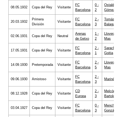
FC
0 -
Ostalé
08.05.1932
Copa del Rey
Visitante
Barcelona
2
Gómez
Primera
FC
2 -
Tomás
20.03.1932
Visitante
División
Barcelona
3
Balague
Arenas
1 -
Llovera
02.06.1931
Copa del Rey
Neutral
de Getxo
2
Mas
FC
2 -
Saracho
17.05.1931
Copa del Rey
Visitante
Barcelona
1
Goitia
FC
2 -
Llovera
14.09.1930
Pretemporada
Visitante
Barcelona
5
Mas
FC
2 -
09.06.1930
Amistoso
Visitante
Mariné
Barcelona
3
CD
2 -
Melcón
08.12.1928
Copa del Rey
Visitante
Europa
3
Bartolo
FC
0 -
Mencha
03.04.1927
Copa del Rey
Visitante
Barcelona
3
Gonzále