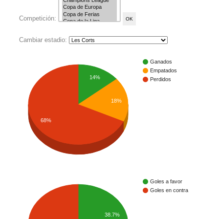
Competición:
Cambiar estadio:
Ganados
Empatados
14%
Perdidos
18%
68%
Goles a favor
Goles en contra
38.7%