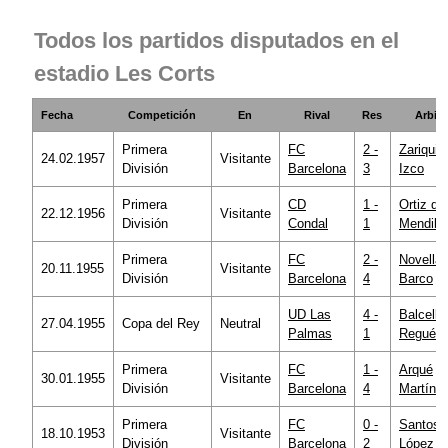
Todos los partidos disputados en el
estadio Les Corts
Fecha
Competición
En
Rival
Res
Arbitr
Primera
FC
2 -
Zariquie
24.02.1957
Visitante
División
Barcelona
3
Izco
Primera
CD
1 -
Ortiz de
22.12.1956
Visitante
División
Condal
1
Mendibil
Primera
FC
2 -
Novella
20.11.1955
Visitante
División
Barcelona
4
Barco
UD Las
4 -
Balcells
27.04.1955
Copa del Rey
Neutral
Palmas
1
Regué
Primera
FC
1 -
Arqué
30.01.1955
Visitante
División
Barcelona
4
Martín
Primera
FC
0 -
Santos
18.10.1953
Visitante
División
Barcelona
2
López