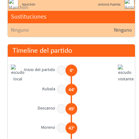
Manchón
Antonio Fuertes
Sustituciones
Ninguno
Ninguno
Timeline del partido
Inicio del partido
0'
Kubala
44'
Descanso
45'
Moreno
47'