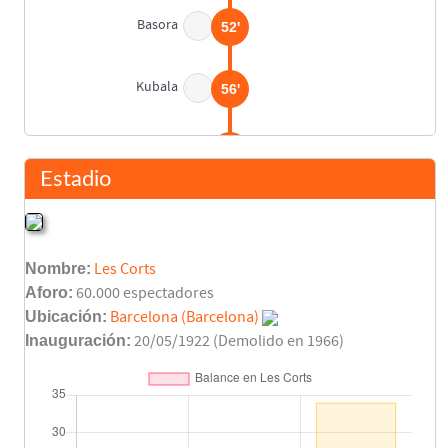
Basora
52'
Kubala
56'
Manchón
88'
Estadio
Final del partido
90'
Nombre:
Les Corts
Aforo:
60.000 espectadores
Ubicación:
Barcelona (Barcelona)
Inauguración:
20/05/1922 (Demolido en 1966)