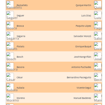
Ramallets
Quique Martín
Seguer
Luis Díaz
Biosca
Paquito López
Segarra
Salvador Monzó
Flotats
Enrique Buqué
Bosch
José Mangriñán
Basora
Antonio Puchades
César
Bernardino Pasieguito
Kubala
Vicente Seguí
Moreno
Manuel Badenes