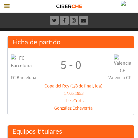
Ficha de partido
5 - 0
FC Barcelona
Valencia CF
Copa del Rey (1/8 de final, Ida)
17.05.1953
Les Corts
González Echeverría
Equipos titulares