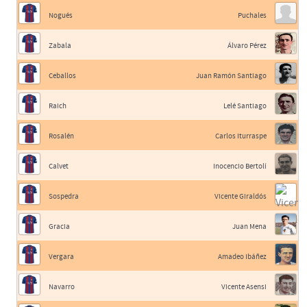
Nogués
Puchales
Zabala
Álvaro Pérez
Ceballos
Juan Ramón Santiago
Raich
Lelé Santiago
Rosalén
Carlos Iturraspe
Calvet
Inocencio Bertolí
Sospedra
Vicente Giraldós
Gracia
Juan Mena
Vergara
Amadeo Ibáñez
Navarro
Vicente Asensi