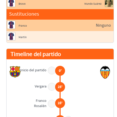
Bravo
Mundo Suárez
Sustituciones
Ninguno
Franco
Martín
Timeline del partido
Inicio del partido
0'
Vergara
25'
Franco
28'
Rosalén