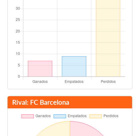
70'
Sospedra
80'
Final del partido
90'
Rival: FC Barcelona