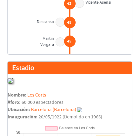
Vicente Asensi
42'
Descanso
45'
Martín
45'
Vergara
Martín
46'
Estadio
Gracia
57'
Nombre:
Les Corts
Amadeo Ibáñez
58'
Aforo:
60.000 espectadores
Ubicación:
Barcelona (Barcelona)
Inauguración:
20/05/1922 (Demolido en 1966)
Raich
64'
Mundo Suárez