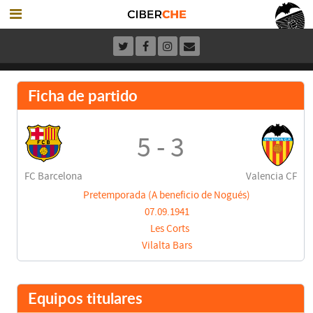
Ficha de partido
5 - 3
FC Barcelona
Valencia CF
Pretemporada (A beneficio de Nogués)
07.09.1941
Les Corts
Vilalta Bars
Equipos titulares