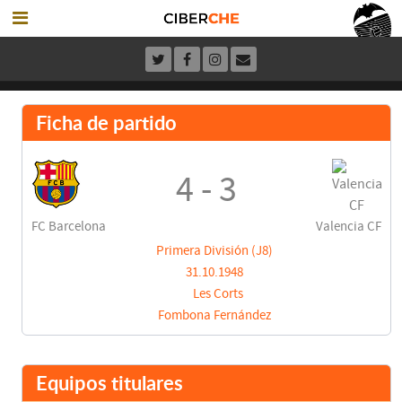
Ficha de partido
4 - 3
FC Barcelona
Valencia CF
Primera División (J8)
31.10.1948
Les Corts
Fombona Fernández
Equipos titulares