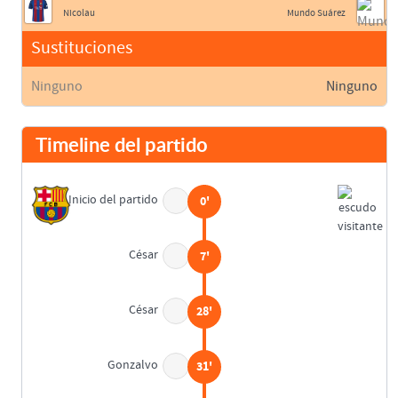
Nicolau
Mundo Suárez
Sustituciones
Ninguno
Ninguno
Timeline del partido
Inicio del partido
0'
César
7'
César
28'
Gonzalvo
31'