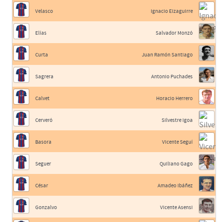
Velasco
Ignacio Eizaguirre
Elías
Salvador Monzó
Curta
Juan Ramón Santiago
Sagrera
Antonio Puchades
Calvet
Horacio Herrero
Cerveró
Silvestre Igoa
Basora
Vicente Seguí
Seguer
Quiliano Gago
César
Amadeo Ibáñez
Gonzalvo
Vicente Asensi