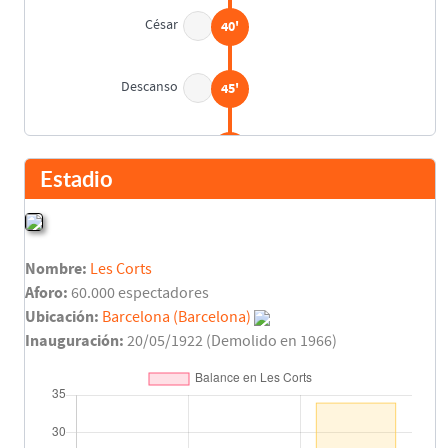
César
40'
Descanso
45'
Vicente Seguí
48'
Asist: Mundo Suárez
Estadio
Vicente Seguí
49'
Asist: Silvestre Igoa
Nombre:
Les Corts
Vicente Seguí
65'
Aforo:
60.000 espectadores
Asist: Silvestre Igoa
Ubicación:
Barcelona (Barcelona)
Inauguración:
20/05/1922 (Demolido en 1966)
Final del partido
90'