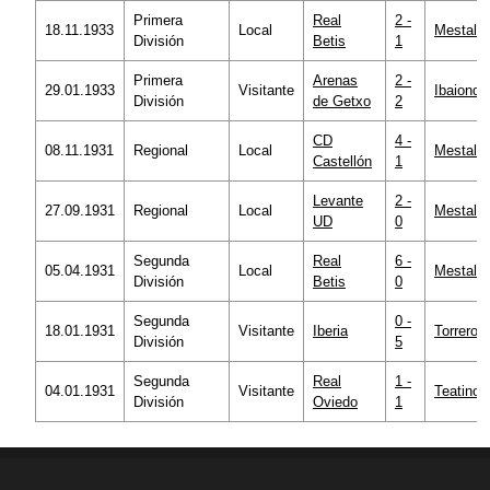
Primera
Real
2 -
18.11.1933
Local
Mestalla
División
Betis
1
Primera
Arenas
2 -
29.01.1933
Visitante
Ibaiondo
División
de Getxo
2
CD
4 -
08.11.1931
Regional
Local
Mestalla
Castellón
1
Levante
2 -
27.09.1931
Regional
Local
Mestalla
UD
0
Segunda
Real
6 -
05.04.1931
Local
Mestalla
División
Betis
0
Segunda
0 -
18.01.1931
Visitante
Iberia
Torrero
División
5
Segunda
Real
1 -
04.01.1931
Visitante
Teatinos
División
Oviedo
1