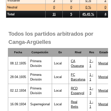
Visitante
3
0
0 %
2
Neutral
0
0
0 %
0
Total
11
5
45.45 %
4
Todos los partidos arbitrados por
Canga-Argüelles
Fecha
Competición
En
Rival
Res
Estadio
Primera
CA
2 -
08.12.1935
Local
Mestalla
División
Osasuna
1
Primera
FC
1 -
28.04.1935
Local
Mestalla
División
Barcelona
1
Primera
RCD
1 -
02.12.1934
Local
Mestalla
División
Espanyol
3
Real
1 -
16.09.1934
Superregional
Local
Mestalla
Betis
1