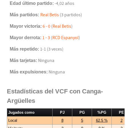
Edad último partido:
-4,02 años
Más partidos:
Real Betis
(3 partidos)
Mayor victoria:
6 - 0
(
Real Betis
)
Mayor derrota:
1 - 3
(
RCD Espanyol
)
Más repetido:
1-1 (3 veces)
Más tarjetas:
Ninguna
Más expulsiones:
Ninguna
Estadísticas del VCF con Canga-
Argüelles
Jugados como
PJ
PG
%PG
PE
Local
8
5
62.5 %
2