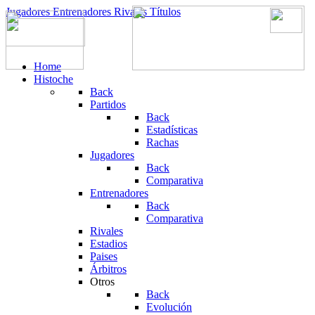
Jugadores
Entrenadores
Rivales
Títulos
Home
Histoche
Back
Partidos
Back
Estadísticas
Rachas
Jugadores
Back
Comparativa
Entrenadores
Back
Comparativa
Rivales
Estadios
Paises
Árbitros
Otros
Back
Evolución