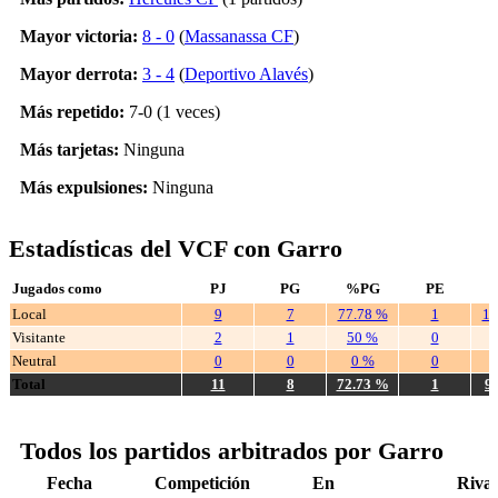
Mayor victoria:
8 - 0
(
Massanassa CF
)
Mayor derrota:
3 - 4
(
Deportivo Alavés
)
Más repetido:
7-0 (1 veces)
Más tarjetas:
Ninguna
Más expulsiones:
Ninguna
Estadísticas del VCF con Garro
Jugados como
PJ
PG
%PG
PE
Local
9
7
77.78 %
1
11
Visitante
2
1
50 %
0
Neutral
0
0
0 %
0
Total
11
8
72.73 %
1
9
Todos los partidos arbitrados por Garro
Fecha
Competición
En
Rival