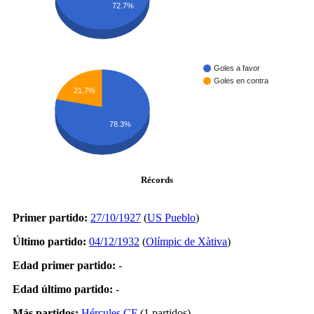
72.7%
Goles a favor
Goles en contra
21.7%
78.3%
Récords
Primer partido:
27/10/1927
(
US Pueblo
)
Último partido:
04/12/1932
(
Olímpic de Xàtiva
)
Edad primer partido:
-
Edad último partido:
-
Más partidos:
Hércules CF
(1 partidos)