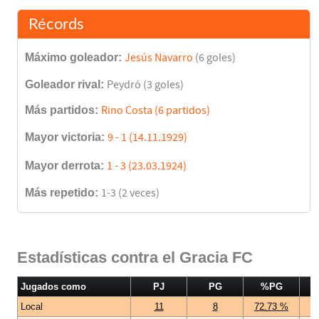
Récords
Máximo goleador:
Jesús Navarro
(6 goles)
Goleador rival:
Peydró (3 goles)
Más partidos:
Rino Costa (6 partidos)
Mayor victoria:
9 - 1 (14.11.1929)
Mayor derrota:
1 - 3 (23.03.1924)
Más repetido:
1-3 (2 veces)
Estadísticas contra el Gracia FC
Jugados como
PJ
PG
%PG
Local
11
8
72.73 %