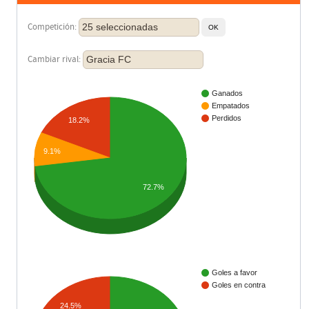
25 seleccionadas
Competición:
Gracia FC
Cambiar rival:
Ganados
Empatados
Perdidos
18.2%
9.1%
72.7%
Goles a favor
Goles en contra
24.5%