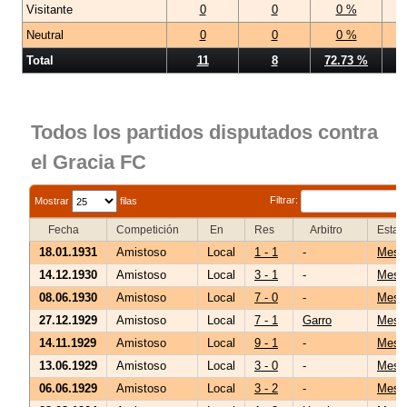
Visitante
0
0
0 %
Neutral
0
0
0 %
Total
11
8
72.73 %
Todos los partidos disputados contra
el Gracia FC
Filtrar:
Mostrar
filas
Fecha
Competición
En
Res
Arbitro
Estad
18.01.1931
Amistoso
Local
1 - 1
-
Mesta
14.12.1930
Amistoso
Local
3 - 1
-
Mesta
08.06.1930
Amistoso
Local
7 - 0
-
Mesta
27.12.1929
Amistoso
Local
7 - 1
Garro
Mesta
14.11.1929
Amistoso
Local
9 - 1
-
Mesta
13.06.1929
Amistoso
Local
3 - 0
-
Mesta
06.06.1929
Amistoso
Local
3 - 2
-
Mesta