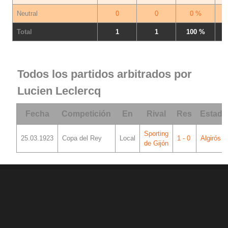
Neutral
0
0
0 %
Total
1
1
100 %
Todos los partidos arbitrados por
Lucien Leclercq
Fecha
Competición
En
Rival
Res
Estadi
Sporting
25.03.1923
Copa del Rey
Local
1 - 0
Algirós
de Gijón
© 1998 - 2026 Ciberche.net