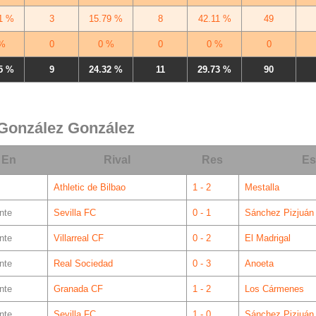
1 %
3
15.79 %
8
42.11 %
49
%
0
0 %
0
0 %
0
5 %
9
24.32 %
11
29.73 %
90
 González González
En
Rival
Res
Es
Athletic de Bilbao
1 - 2
Mestalla
nte
Sevilla FC
0 - 1
Sánchez Pizjuán
nte
Villarreal CF
0 - 2
El Madrigal
nte
Real Sociedad
0 - 3
Anoeta
nte
Granada CF
1 - 2
Los Cármenes
nte
Sevilla FC
1 - 0
Sánchez Pizjuán