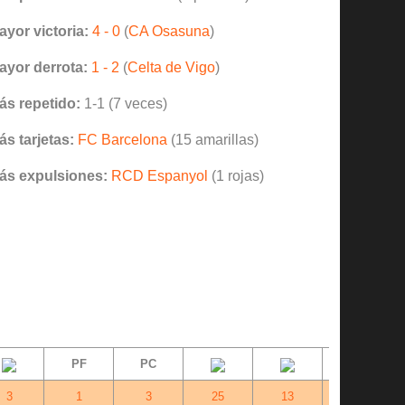
ayor victoria:
4 - 0
(
CA Osasuna
)
ayor derrota:
1 - 2
(
Celta de Vigo
)
ás repetido:
1-1 (7 veces)
ás tarjetas:
FC Barcelona
(15 amarillas)
ás expulsiones:
RCD Espanyol
(1 rojas)
PF
PC
Dif.
3
1
3
25
13
+12