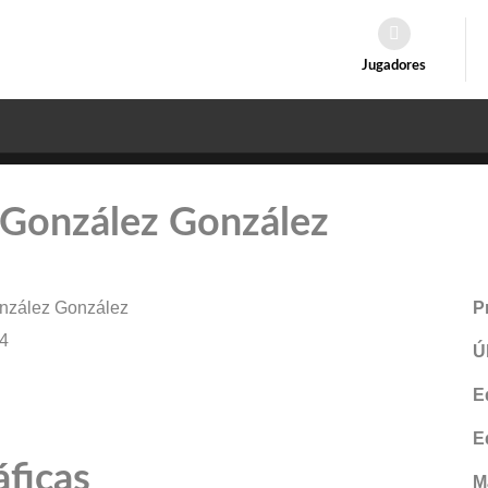
Jugadores
: González González
nzález González
P
4
Ú
E
E
áficas
M