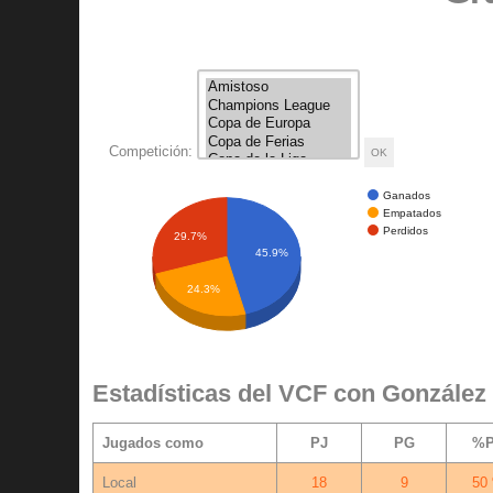
Competición:
Ganados
Empatados
Perdidos
29.7%
45.9%
24.3%
Estadísticas del VCF con González
Jugados como
PJ
PG
%
Local
18
9
50