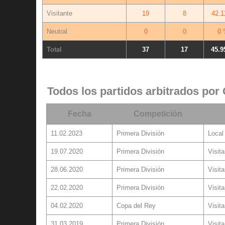
Visitante
19
8
42.1
Neutral
0
0
0 
Total
37
17
45.9
Todos los partidos arbitrados por
Fecha
Competición
11.02.2023
Primera División
Local
19.07.2020
Primera División
Visita
28.06.2020
Primera División
Visita
22.02.2020
Primera División
Visita
04.02.2020
Copa del Rey
Visita
31.03.2019
Primera División
Visita