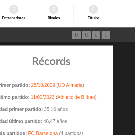
Entrenadores
Rivales
Títulos
Récords
rimer partido:
25/10/2009
(
UD Almería
)
ltimo partido:
11/02/2023
(
Athletic de Bilbao
)
dad primer partido:
35,16 años
dad último partido:
48,47 años
ás partidos:
FC Barcelona
(4 partidos)