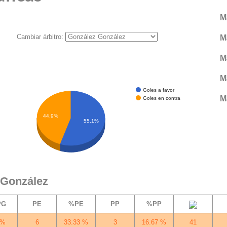
M
Cambiar árbitro:
M
M
M
Goles a favor
M
Goles en contra
44.9%
55.1%
 González
PG
PE
%PE
PP
%PP
 %
6
33.33 %
3
16.67 %
41