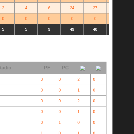
2
4
6
24
27
-3
0
0
0
0
0
+0
5
5
9
49
40
+0
tadio
PF
PC
0
0
2
0
0
0
1
0
0
0
2
0
0
0
1
0
0
1
0
0
1
0
1
0