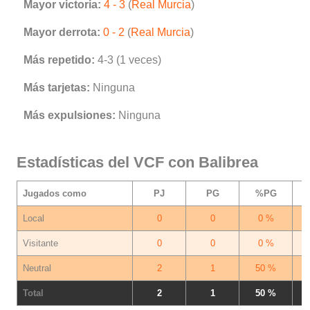
Mayor victoria:
4 - 3
(
Real Murcia
)
Mayor derrota:
0 - 2
(
Real Murcia
)
Más repetido:
4-3 (1 veces)
Más tarjetas:
Ninguna
Más expulsiones:
Ninguna
Estadísticas del VCF con Balibrea
Jugados como
PJ
PG
%PG
Local
0
0
0 %
Visitante
0
0
0 %
Neutral
2
1
50 %
Total
2
1
50 %