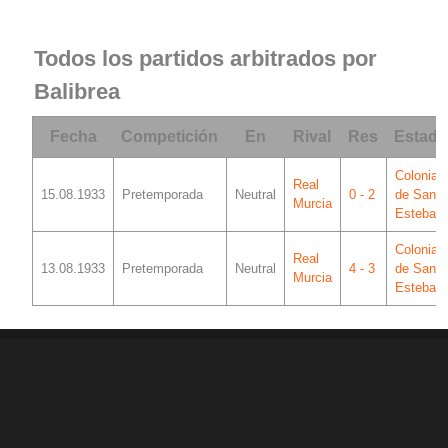
Todos los partidos arbitrados por
Balibrea
Fecha
Competición
En
Rival
Res
Estadi
Colonia
Real
15.08.1933
Pretemporada
Neutral
0 - 2
de San
Murcia
Esteban
Colonia
Real
13.08.1933
Pretemporada
Neutral
4 - 3
de San
Murcia
Esteban