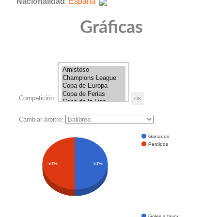
Nacionalidad
:
España
Gráficas
Competición:
Cambiar árbitro:
Ganados
Perdidos
50%
50%
Goles a favor