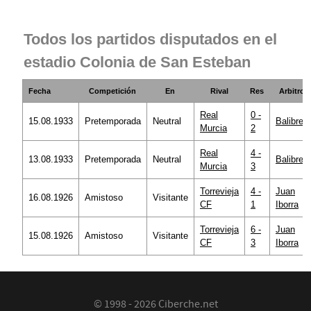
Todos los partidos disputados en el
estadio Colonia de San Esteban
Fecha
Competición
En
Rival
Res
Arbitro
Real
0 -
15.08.1933
Pretemporada
Neutral
Balibrea
Murcia
2
Real
4 -
13.08.1933
Pretemporada
Neutral
Balibrea
Murcia
3
Torrevieja
4 -
Juan
16.08.1926
Amistoso
Visitante
CF
1
Iborra
Torrevieja
6 -
Juan
15.08.1926
Amistoso
Visitante
CF
3
Iborra
© 1998 - 2026 Ciberche.net