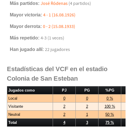
Más partidos:
José Ródenas
(4 partidos)
Mayor victoria:
4 - 1 (16.08.1926)
Mayor derrota:
0 - 2 (15.08.1933)
Más repetido:
4-3 (1 veces)
Han jugado allí:
22 jugadores
Estadísticas del VCF en el estadio
Colonia de San Esteban
Jugados como
PJ
PG
%PG
Local
0
0
0 %
Visitante
2
2
100 %
Neutral
2
1
50 %
Total
4
3
75 %