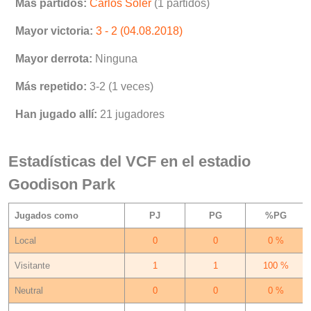
Más partidos:
Carlos Soler
(1 partidos)
Mayor victoria:
3 - 2 (04.08.2018)
Mayor derrota:
Ninguna
Más repetido:
3-2 (1 veces)
Han jugado allí:
21 jugadores
Estadísticas del VCF en el estadio
Goodison Park
Jugados como
PJ
PG
%PG
Local
0
0
0 %
Visitante
1
1
100 %
Neutral
0
0
0 %