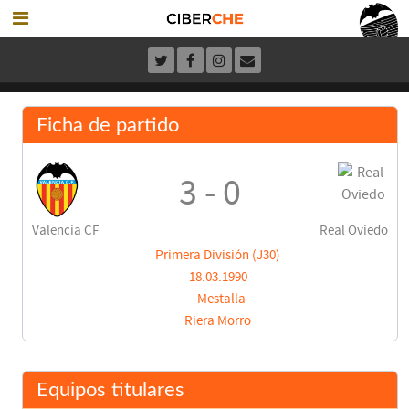
Ficha de partido
3 - 0
Valencia CF
Real Oviedo
Primera División (J30)
18.03.1990
Mestalla
Riera Morro
Equipos titulares