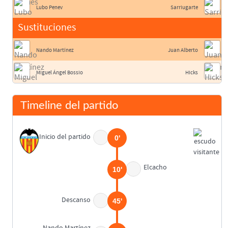
Lubo Penev
Sarriugarte
Sustituciones
Nando Martínez
Juan Alberto
Miguel Ángel Bossio
Hicks
Timeline del partido
Inicio del partido
0'
Elcacho
10'
Descanso
45'
Nando Martínez