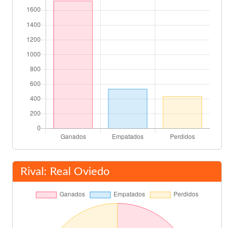
Sarriugarte
88'
Toni Gomes
88'
Asist: Fernando Gómez
Final del partido
90'
Rival: Real Oviedo