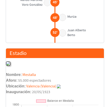
45'
Voro González
Murúa
48'
Juan Alberto
52'
Berto
Lubo Penev
(Pen.)
54'
Estadio
Hicks
65'
Rivas
Nombre:
Mestalla
Emilio Fenoll
80'
Aforo:
55.000 espectadores
Asist: Lubo Penev
Ubicación:
Valencia (Valencia)
Inauguración:
20/05/1923
Miguel Ángel Bossio
85'
Carlos Arroyo