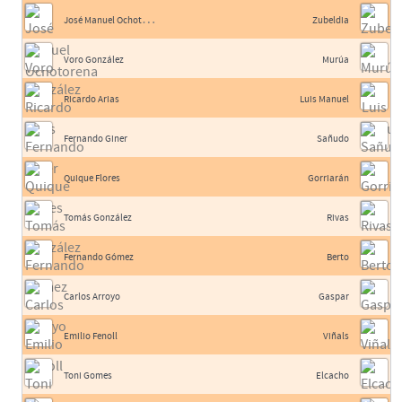
J
osé Manuel Ochotorena
Zubeldia
Voro González
Murúa
Ricardo Arias
Luis Manuel
Fernando Giner
Sañudo
Quique Flores
Gorriarán
Tomás González
Rivas
Fernando Gómez
Berto
Carlos Arroyo
Gaspar
Emilio Fenoll
Viñals
Toni Gomes
Elcacho