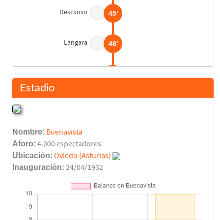
Descanso
45'
Lángara
48'
Lángara
63'
Estadio
Herrerita
74'
Nombre:
Buenavista
Emilín
83'
Aforo:
4.000 espectadores
Ubicación:
Oviedo (Asturias)
Final del partido
90'
Inauguración:
24/04/1932