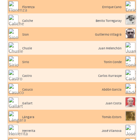
Florenza
Enrique Cano
Caliche
Benito Torregaray
Sion
Guillermo Villagrá
Chusle
Juan Melenchón
Sirio
Tonín Conde
Castro
Carlos Iturraspe
Casuco
Abdón García
Gallart
Juan Costa
Lángara
Tomás Estors
Herrerita
José Vilanova