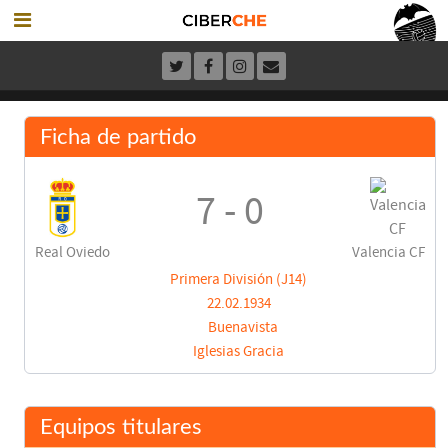
Ficha de partido
7 - 0
Real Oviedo
Valencia CF
Primera División (J14)
22.02.1934
Buenavista
Iglesias Gracia
Equipos titulares