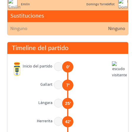
Emilín
Domingo Torredeflot
Sustituciones
Ninguno
Ninguno
Timeline del partido
Inicio del partido
0'
Gallart
7'
Lángara
25'
Herrerita
42'