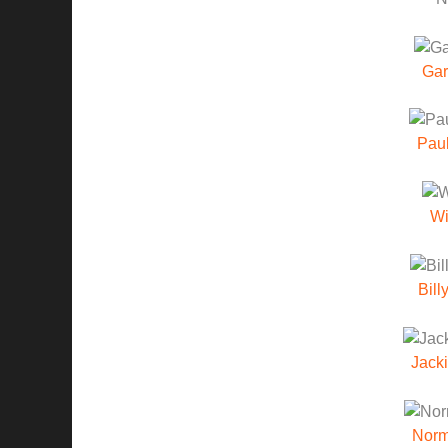
Gar
Pau
Wi
Bill
Jacki
Norm