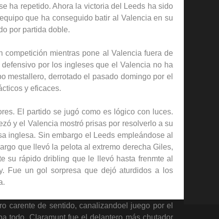
e ha repetido. Ahora la victoria del Leeds ha sido
equipo que ha conseguido batir al Valencia en su
do por partida doble.
en competición mientras pone al Valencia fuera de
 defensivo por los ingleses que el Valencia no ha
o mestallero, derrotado el pasado domingo por el
cticos y eficaces.
res. El partido se jugó como es lógico con luces.
ezó y el Valencia mostró prisas por resolverlo a su
ensa inglesa. Sin embargo el Leeds empleándose al
go que llevó la pelota al extremo derecha Giles,
 su rápido dribling que le llevó hasta frenmte al
y. Fue un gol sorpresa que dejó aturdidos a los
a.
ro carente de sentido, canalizandoel juego por el
ba todo. Claramunt fue el delantero más chutador