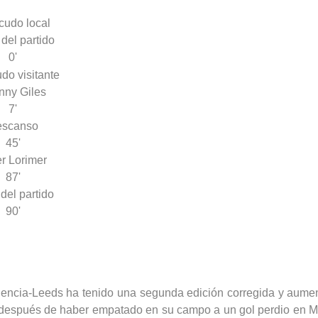
 del partido
0'
nny Giles
7'
escanso
45'
r Lorimer
87'
 del partido
90'
s Valencia-Leeds ha tenido una segunda edición corregida y aum
s después de haber empatado en su campo a un gol perdio en Me