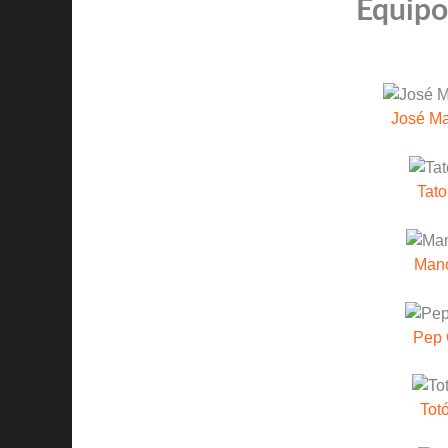
Equipos
José M
Tato
Mano
Pep 
Tot