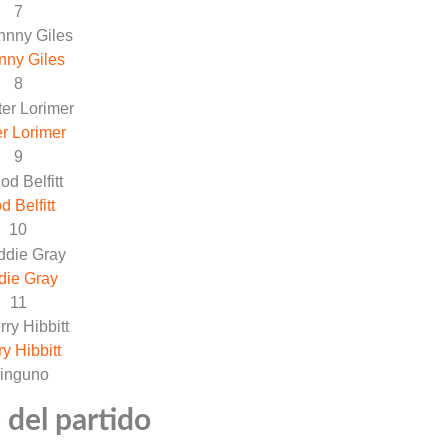
7
nny Giles
8
r Lorimer
9
d Belfitt
10
die Gray
11
ry Hibbitt
inguno
 del partido