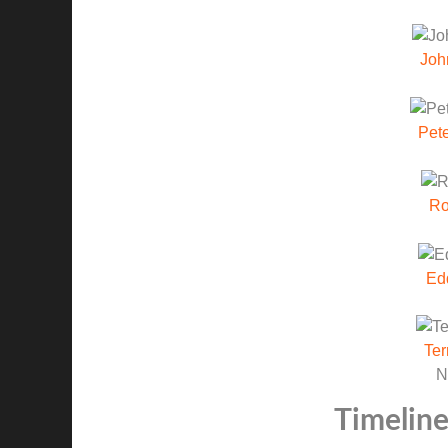
Joh
Pete
Ro
Ed
Ter
N
Timeline