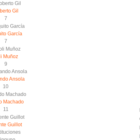
erto Gil
7
ito García
7
li Muñoz
9
ndo Ansola
10
o Machado
11
nte Guillot
ituciones
inguno