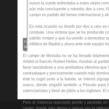
nuevo la suerte enfrentaba a estos viejos cono
aún más concluyente y rotunda: dos a cero. N
campo en partido del torneo internacional y ah
En esta ocasión su triunfo por dos a cero es 
combate. Una victoria que se ha producido co
sabido romper y que ha venido a demostrar ta
Atlético de Madrid y ahora ante este equipo i
El campo de Mestalla no se ha llenado totalmente
Arbitró el francés Robert Helles. Asistian al part
favor lanzándose a una arrolladora ofensiva que 
contraataque y precisamente cuando más dominado
éste la cogió junto a la banda, se internó zigza
marco, donde engañó también a Pesudo para bati
valencianistas y llenó de júbilo a los ingleses. El
Pero el Valencia reaccionó pronto y persistió en
centro, donde más densa y segura era la defensa