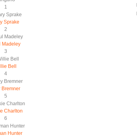
1
y Sprake
2
l Madeley
3
llie Bell
4
y Bremner
5
e Charlton
6
an Hunter