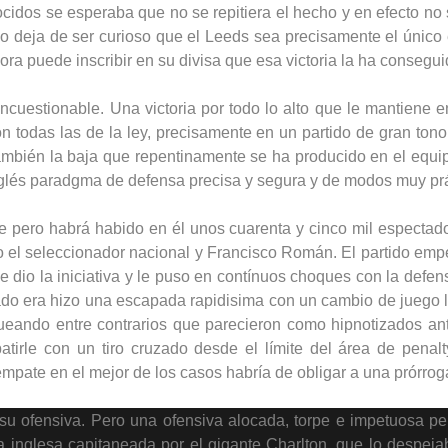
cidos se esperaba que no se repitiera el hecho y en efecto no s
o deja de ser curioso que el Leeds sea precisamente el único 
ora puede inscribir en su divisa que esa victoria la ha consegui
incuestionable. Una victoria por todo lo alto que le mantiene 
n todas las de la ley, precisamente en un partido de gran tono
mbién la baja que repentinamente se ha producido en el equip
nglés paradgma de defensa precisa y segura y de modos muy prá
 pero habrá habido en él unos cuarenta y cinco mil espectado
ido el seleccionador nacional y Francisco Román. El partido emp
le dio la iniciativa y le puso en contínuos choques con la def
 era hizo una escapada rapidisima con un cambio de juego lar
gueando entre contrarios que parecieron como hipnotizados ante
rle con un tiro cruzado desde el límite del área de penalt
 empate en el mejor de los casos habría de obligar a una prórrog
 su ofensiva. Pero una ofensiva alocada, torpe e impetuosa pe
 inglesa capitaneada por el gigante Charlton, que lo despeja