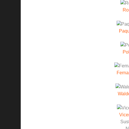
Rob
Paqu
Po
Ferna
Wald
Vice
Sust
N