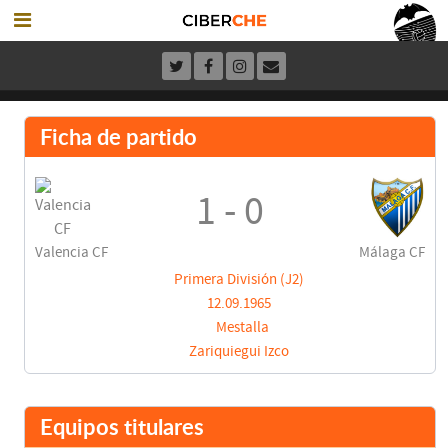
Ficha de partido
1 - 0
Valencia CF
Málaga CF
Primera División (J2)
12.09.1965
Mestalla
Zariquiegui Izco
Equipos titulares