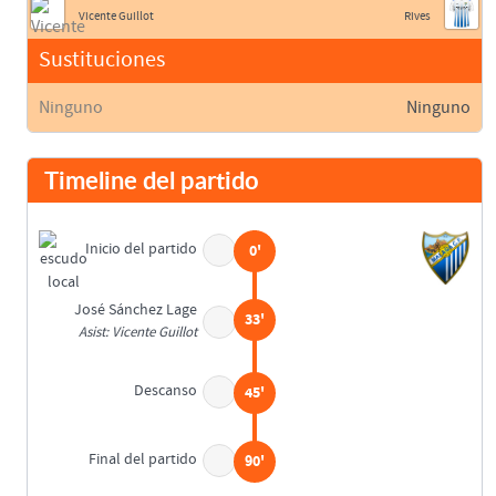
Vicente Guillot
Rives
Sustituciones
Ninguno
Ninguno
Timeline del partido
Inicio del partido
0'
José Sánchez Lage
33'
Asist: Vicente Guillot
Descanso
45'
Final del partido
90'