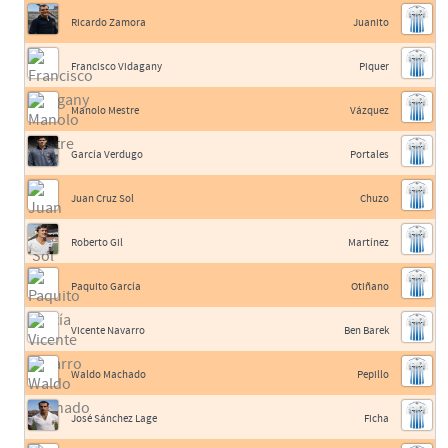
Ricardo Zamora
Juanito
Francisco Vidagany
Piquer
Manolo Mestre
Vázquez
García Verdugo
Portales
Juan Cruz Sol
Chuzo
Roberto Gil
Martínez
Paquito García
Otiñano
Vicente Navarro
Ben Barek
Waldo Machado
Pepillo
José Sánchez Lage
Ficha