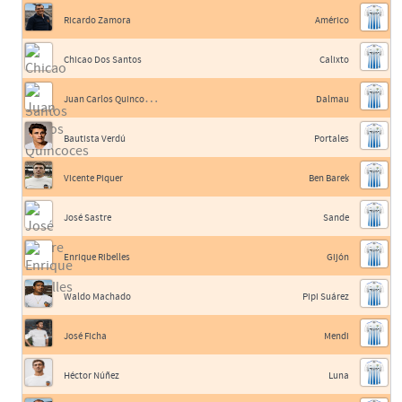
Ricardo Zamora
Américo
Chicao Dos Santos
Calixto
J
uan Carlos Quincoces II
Dalmau
Bautista Verdú
Portales
Vicente Piquer
Ben Barek
José Sastre
Sande
Enrique Ribelles
Gijón
Waldo Machado
Pipi Suárez
José Ficha
Mendi
Héctor Núñez
Luna