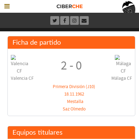
Ficha de partido
2 - 0
Valencia CF
Málaga CF
Primera División (J10)
18.11.1962
Mestalla
Saz Olmedo
Equipos titulares