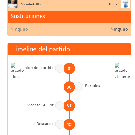
Vicente Guillot
Bruna
Sustituciones
Ninguno
Ninguno
Timeline del partido
Inicio del partido
0'
Portales
30'
Vicente Guillot
31'
Descanso
45'