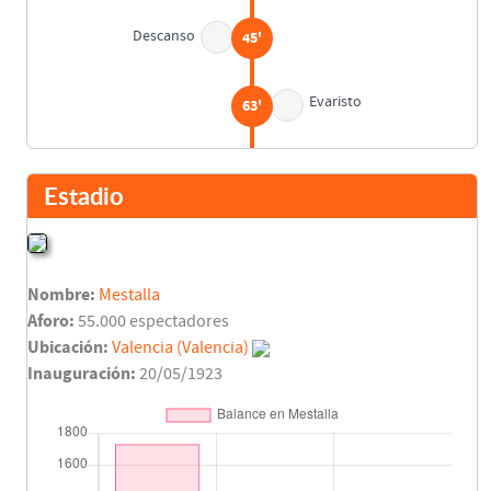
Descanso
45'
Evaristo
63'
Villaverde
69'
Estadio
Waldo Machado
74'
Asist: Luis Coll
Nombre:
Mestalla
Waldo Machado
79'
Aforo:
55.000 espectadores
Ubicación:
Valencia (Valencia)
Inauguración:
20/05/1923
Enrique Ribelles
(Pen.)
80'
Final del partido
90'