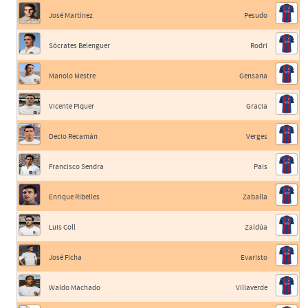
José Martínez
Pesudo
Sócrates Belenguer
Rodri
Manolo Mestre
Gensana
Vicente Piquer
Gracia
Decio Recamán
Verges
Francisco Sendra
Pais
Enrique Ribelles
Zaballa
Luis Coll
Zaldúa
José Ficha
Evaristo
Waldo Machado
Villaverde