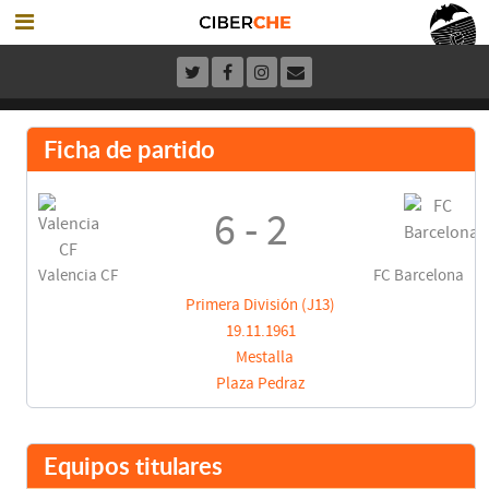
Ficha de partido
6 - 2
Valencia CF
FC Barcelona
Primera División (J13)
19.11.1961
Mestalla
Plaza Pedraz
Equipos titulares