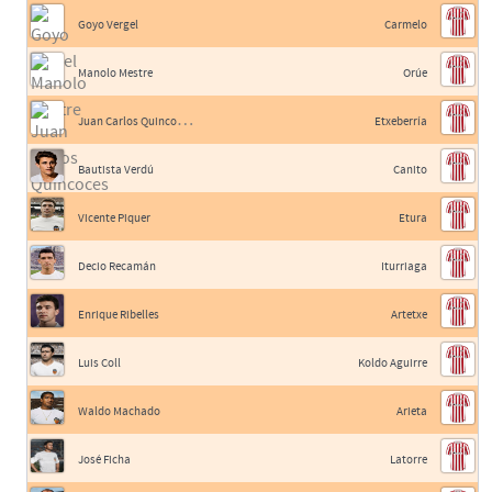
Goyo Vergel
Carmelo
Manolo Mestre
Orúe
J
uan Carlos Quincoces II
Etxeberría
Bautista Verdú
Canito
Vicente Piquer
Etura
Decio Recamán
Iturriaga
Enrique Ribelles
Artetxe
Luis Coll
Koldo Aguirre
Waldo Machado
Arieta
José Ficha
Latorre