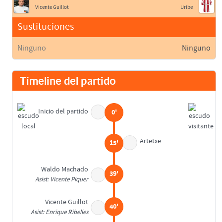
Vicente Guillot
Uribe
Sustituciones
Ninguno
Ninguno
Timeline del partido
Inicio del partido
0'
Artetxe
15'
Waldo Machado
39'
Asist: Vicente Piquer
Vicente Guillot
40'
Asist: Enrique Ribelles