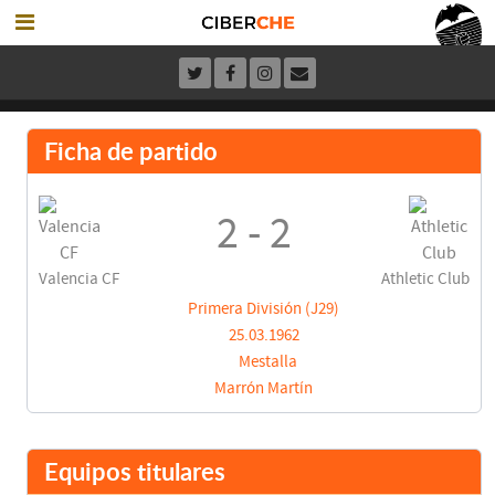
Ficha de partido
2 - 2
Valencia CF
Athletic Club
Primera División (J29)
25.03.1962
Mestalla
Marrón Martín
Equipos titulares