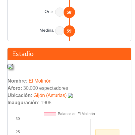
Ortiz
56'
Medina
59'
Ortiz
77'
Estadio
Medina II
85'
Nombre:
El Molinón
Vicente Seguí
89'
Aforo:
30.000 espectadores
Ubicación:
Gijón (Asturias)
Inauguración:
1908
Final del partido
90'