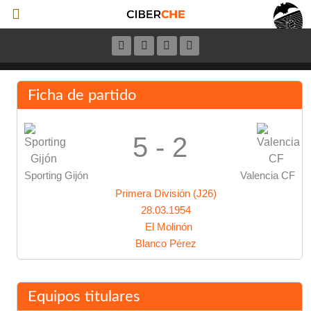
Ficha de partido
5 - 2
Sporting Gijón
Valencia CF
Primera División (J26)
28.03.1954
El Molinón
Blanco Pérez
Equipos titulares