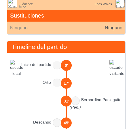
Sánchez
Faas Wilkes
Sustituciones
Ninguno
Ninguno
Timeline del partido
Inicio del partido
0'
Ortiz
17'
Bernardino Pasieguito
31'
(Pen.)
Descanso
45'