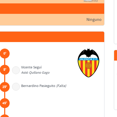
Ninguno
0'
Vicente Seguí
8'
Asist: Quiliano Gago
Bernardino Pasieguito
(Falta)
29'
45'