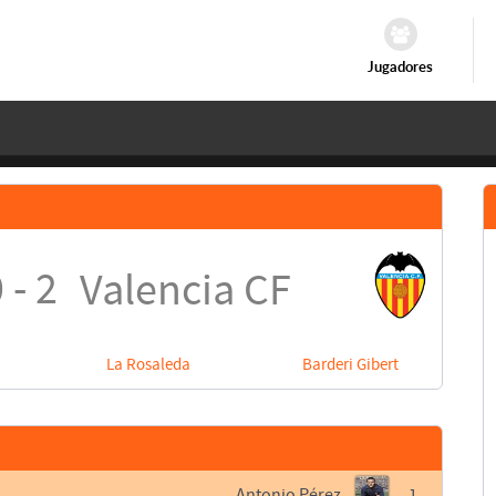
Jugadores
 - 2
Valencia CF
La Rosaleda
Barderi Gibert
Antonio Pérez
1