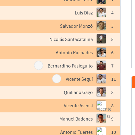
Luis Díaz
4
Salvador Monzó
3
Nicolás Santacatalina
5
Antonio Puchades
6
Bernardino Pasieguito
7
Vicente Seguí
11
Quiliano Gago
8
Vicente Asensi
8
Manuel Badenes
9
Antonio Fuertes
10