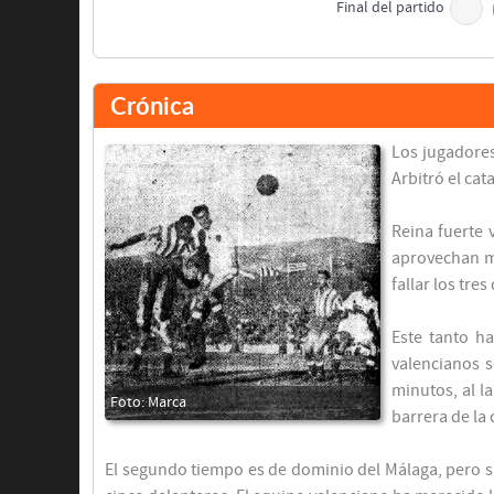
Final del partido
Crónica
Los jugadores
Arbitró el cat
Reina fuerte 
aprovechan me
fallar los tr
Este tanto h
valencianos 
minutos, al l
barrera de la
El segundo tiempo es de dominio del Málaga, pero s