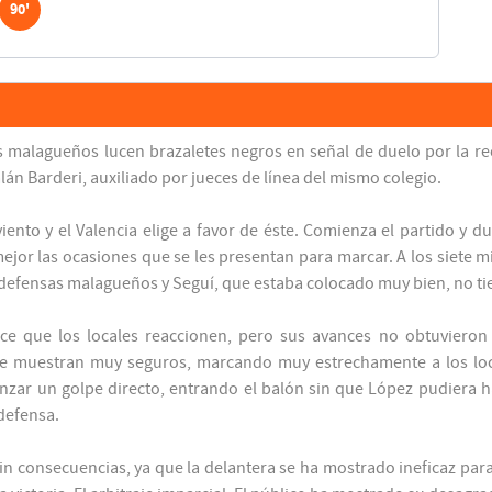
90'
 malagueños lucen brazaletes negros en señal de duelo por la reci
alán Barderi, auxiliado por jueces de línea del mismo colegio.
viento y el Valencia elige a favor de éste. Comienza el partido y 
jor las ocasiones que se les presentan para marcar. A los siete mi
es defensas malagueños y Seguí, que estaba colocado muy bien, no tie
ace que los locales reaccionen, pero sus avances no obtuvieron 
se muestran muy seguros, marcando muy estrechamente a los local
anzar un golpe directo, entrando el balón sin que López pudiera h
 defensa.
in consecuencias, ya que la delantera se ha mostrado ineficaz pa