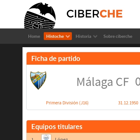
Home
Histoche
Historia
Sobre ciberche
Ficha de partido
0
Málaga CF
Primera División (J16)
31.12.1950
Equipos titulares
1
López