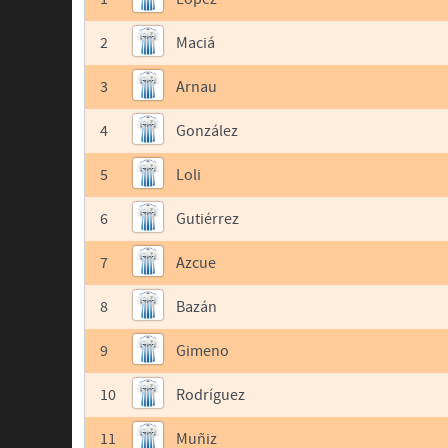
2
Maciá
3
Arnau
4
González
5
Loli
6
Gutiérrez
7
Azcue
8
Bazán
9
Gimeno
10
Rodríguez
11
Muñiz