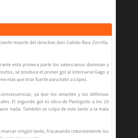
ente muerte del directivo don Calixto Ruiz Zorrilla.
durante esta primera parte los valencianos dominan y
nutos, se produce el primer gol al internarse Gago y
ne más que tirar fuerte para batir a López.
consecuencias, ya que los volantes y los defensas
es. El segundo gol es obra de Pasieguito a los 29
acer nada. También se culpa de este tanto a la mala
ra marcar ningún tanto, fracasando rotundamente los