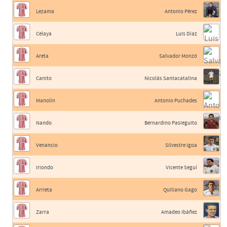
Lezama
Antonio Pérez
Celaya
Luis Díaz
Areta
Salvador Monzó
Canito
Nicolás Santacatalina
Manolín
Antonio Puchades
Nando
Bernardino Pasieguito
Venancio
Silvestre Igoa
Iriondo
Vicente Seguí
Arrieta
Quiliano Gago
Zarra
Amadeo Ibáñez