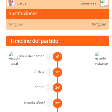
Gaínza
Vicente Asensi
Sustituciones
Ninguno
Ninguno
Timeline del partido
Inicio del partido
0'
Arrieta
12'
Iriondo
14'
Iriondo
(Pen.)
27'