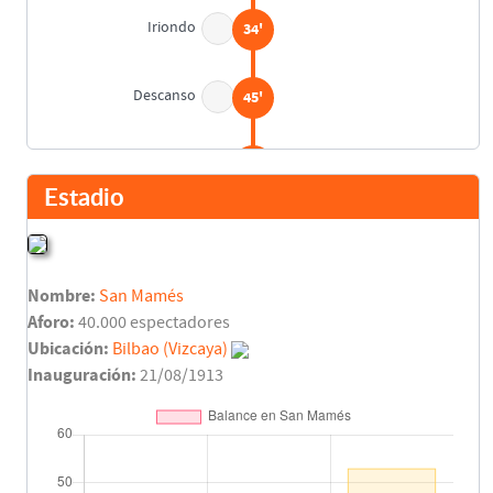
Iriondo
34'
Descanso
45'
Antonio Puchades
59'
Asist: Quiliano Gago
Estadio
Zarra
70'
Nombre:
San Mamés
Final del partido
90'
Aforo:
40.000 espectadores
Ubicación:
Bilbao (Vizcaya)
Inauguración:
21/08/1913