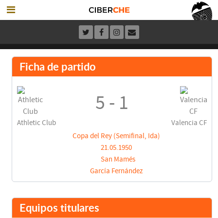
Ficha de partido
5 - 1
Athletic Club
Valencia CF
Copa del Rey (Semifinal, Ida)
21.05.1950
San Mamés
García Fernández
Equipos titulares