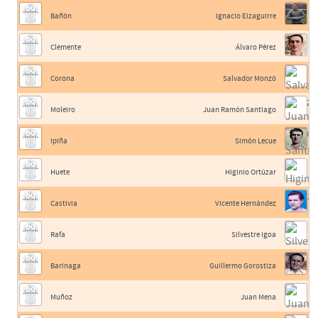
Bañón
Ignacio Eizaguirre
Clemente
Álvaro Pérez
Corona
Salvador Monzó
Moleiro
Juan Ramón Santiago
Ipiña
Simón Lecue
Huete
Higinio Ortúzar
Castivia
Vicente Hernández
Rafa
Silvestre Igoa
Barinaga
Guillermo Gorostiza
Muñoz
Juan Mena