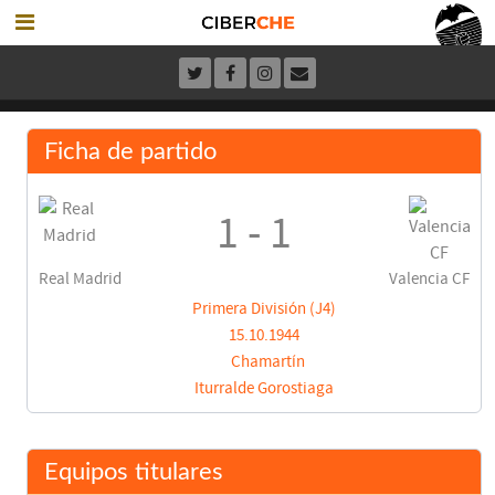
Ficha de partido
1 - 1
Real Madrid
Valencia CF
Primera División (J4)
15.10.1944
Chamartín
Iturralde Gorostiaga
Equipos titulares