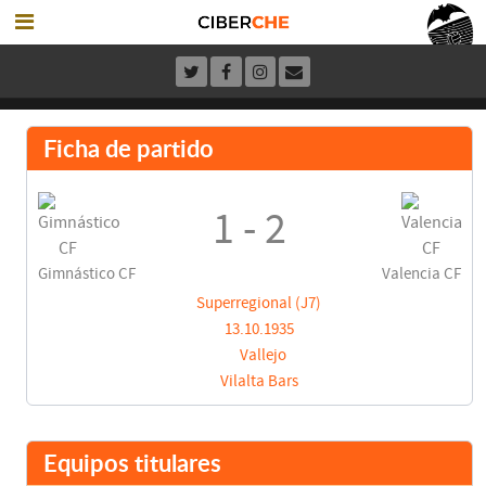
Ficha de partido
1 - 2
Gimnástico CF
Valencia CF
Superregional (J7)
13.10.1935
Vallejo
Vilalta Bars
Equipos titulares