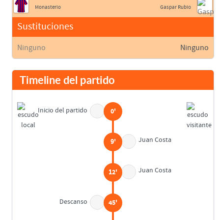
Monasterio
Gaspar Rubio
Sustituciones
Ninguno
Ninguno
Timeline del partido
Inicio del partido
0'
Juan Costa
9'
Juan Costa
12'
Descanso
45'