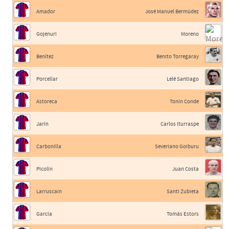
Amador
José Manuel Bermúdez
Gojenuri
Moreno
Benítez
Benito Torregaray
Porcellar
Lelé Santiago
Astoreca
Tonín Conde
Jarín
Carlos Iturraspe
Carbonilla
Severiano Goiburu
Picolín
Juan Costa
Larruscain
Santi Zubieta
García
Tomás Estors