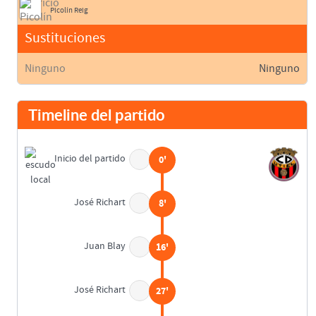
Picolín Reig
Sustituciones
Ninguno
Ninguno
Timeline del partido
Inicio del partido
0'
José Richart
8'
Juan Blay
16'
José Richart
27'