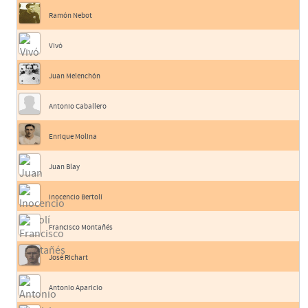
Ramón Nebot
Vivó
Juan Melenchón
Antonio Caballero
Enrique Molina
Juan Blay
Inocencio Bertolí
Francisco Montañés
José Richart
Antonio Aparicio