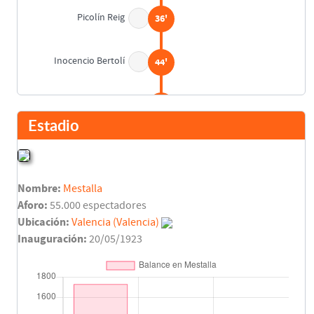
Picolín Reig
36'
Inocencio Bertolí
44'
Descanso
45'
Estadio
Juan Blay
50'
Nombre:
Mestalla
Picolín Reig
58'
Aforo:
55.000 espectadores
Ubicación:
Valencia (Valencia)
José Richart
64'
Inauguración:
20/05/1923
Antonio Aparicio
73'