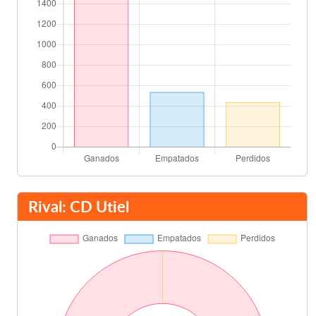
Juan Blay
83'
Final del partido
90'
Rival: CD Utiel