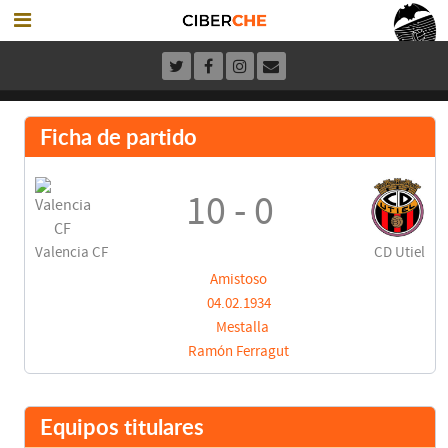
Ficha de partido
10 - 0
Valencia CF
CD Utiel
Amistoso
04.02.1934
Mestalla
Ramón Ferragut
Equipos titulares