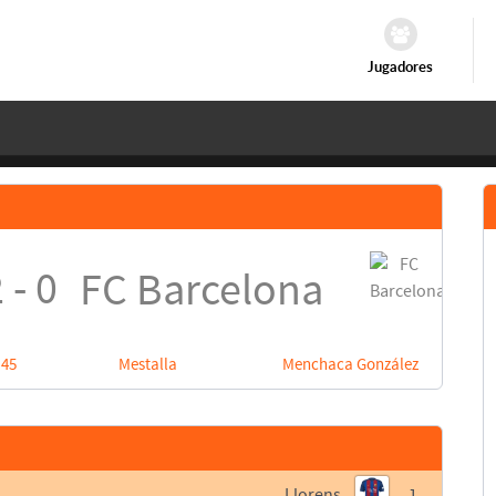
Jugadores
 - 0
FC Barcelona
:45
Mestalla
Menchaca González
Llorens
1