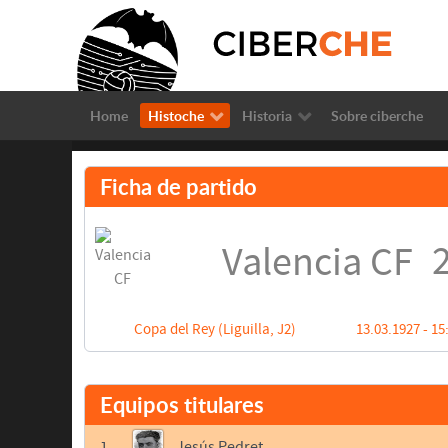
Home
Histoche
Historia
Sobre ciberche
Ficha de partido
2
Valencia CF
Copa del Rey (Liguilla, J2)
13.03.1927 - 15
Equipos titulares
1
Jesús Pedret