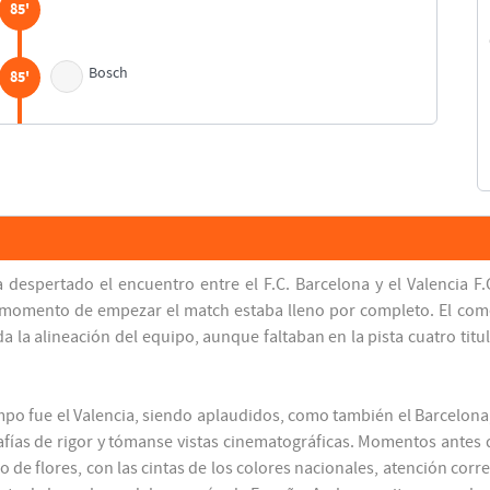
85'
Bosch
85'
90'
 despertado el encuentro entre el F.C. Barcelona y el Valencia F.
 momento de empezar el match estaba lleno por completo. El comen
a la alineación del equipo, aunque faltaban en la pista cuatro tit
ampo fue el Valencia, siendo aplaudidos, como también el Barcelona
fías de rigor y tómanse vistas cinematográficas. Momentos antes 
de flores, con las cintas de los colores nacionales, atención cor