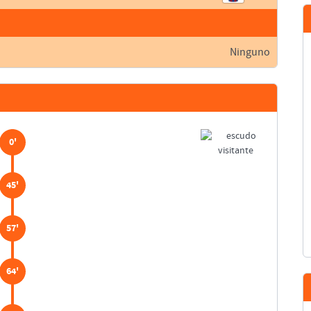
Ninguno
0'
45'
57'
64'