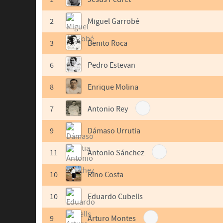
2
Miguel Garrobé
3
Benito Roca
6
Pedro Estevan
8
Enrique Molina
7
Antonio Rey
9
Dámaso Urrutia
11
Antonio Sánchez
10
Rino Costa
10
Eduardo Cubells
9
Arturo Montes