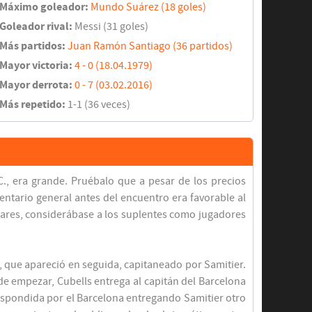
Máximo goleador:
Mundo Suárez (18 goles)
Goleador rival:
Messi (31 goles)
Más partidos:
Juan Ramón Santiago (36 partidos)
Mayor victoria:
4 - 0 (18.04.1979)
Mayor derrota:
0 - 7 (03.02.2016)
Más repetido:
1-1 (36 veces)
C., era grande. Pruébalo que a pesar de los precios
tario general antes del encuentro era favorable al
ulares, considerábase a los suplentes como jugadores
, que apareció en seguida, capitaneado por Samitier.
de empezar, Cubells entrega al capitán del Barcelona
respondida por el Barcelona entregando Samitier otro