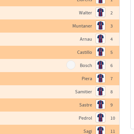
Walter
2
Muntaner
3
Arnau
4
Castillo
5
Bosch
6
Piera
7
Samitier
8
Sastre
9
Pedrol
10
Sagi
11