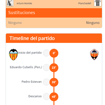
Arturo Montes
Planchadell
Sustituciones
Ninguno
Ninguno
Timeline del partido
Inicio del partido
0'
Eduardo Cubells
(Pen.)
23'
Pedro Estevan
35'
Descanso
45'