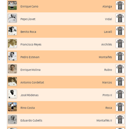
Enrique Cano
Alanga
Pepe Llovet
Vidal
Benito Roca
Lavall
Francisco Reyes
Archilés
Pedro Estevan
Montañés
Enrique Molina
Rubio
Antonio Cordellat
Marcos
José Ródenas
Pinto II
Rino Costa
Roca
Eduardo Cubells
Montañés II