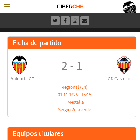
Ficha de partido
2 - 1
Valencia CF
CD Castellón
Regional (J4)
01.11.1925 - 15:15
Mestalla
Sergio Villaverde
Equipos titulares