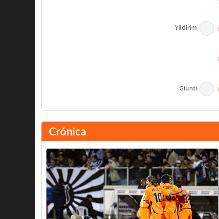
Yildirim
Giunti
Descanso
Crónica
Hassan
Giunti