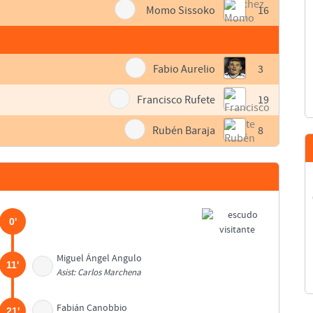
Momo Sissoko
16
Fabio Aurelio
3
Francisco Rufete
19
Rubén Baraja
8
0'
Miguel Ángel Angulo
11'
Asist: Carlos Marchena
Fabián Canobbio
21'