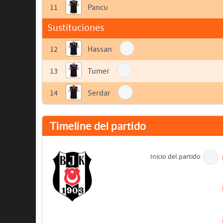
11
Pancu
Sustituciones
12
Hassan
13
Tumer
14
Serdar
Timeline del partido
Inicio del partido