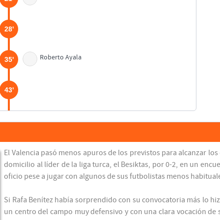
28'
Roberto Ayala
35'
43'
45'
46'
El Valencia pasó menos apuros de los previstos para alcanzar los o
domicilio al líder de la liga turca, el Besiktas, por 0-2, en un e
oficio pese a jugar con algunos de sus futbolistas menos habitual
Juan Sánchez
56'
Asist: Xisco Muñoz
Si Rafa Benítez había sorprendido con su convocatoria más lo hiz
Fabio Aurelio
un centro del campo muy defensivo y con una clara vocación de s
57'