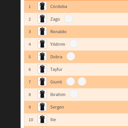
1
Córdoba
2
Zago
3
Ronaldo
4
Yildirim
5
Dobra
6
Tayfur
7
Giunti
8
Ibrahim
9
Sergen
10
Ilie