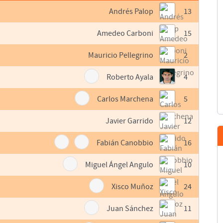
Andrés Palop
13
Amedeo Carboni
15
Mauricio Pellegrino
2
Roberto Ayala
4
Carlos Marchena
5
Javier Garrido
12
Fabián Canobbio
16
Miguel Ángel Angulo
10
Xisco Muñoz
24
Juan Sánchez
11