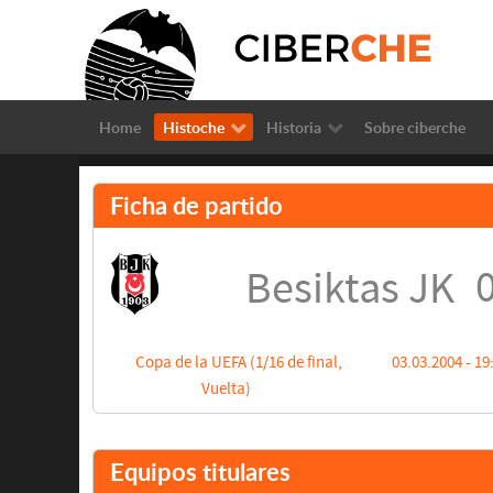
Home
Histoche
Historia
Sobre ciberche
Ficha de partido
0
Besiktas JK
Copa de la UEFA (1/16 de final,
03.03.2004 - 19
Vuelta)
Equipos titulares