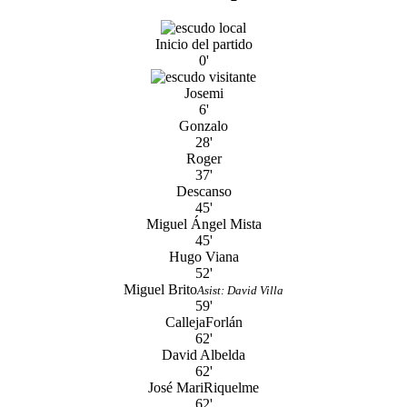
Inicio del partido
0'
Josemi
6'
Gonzalo
28'
Roger
37'
Descanso
45'
Miguel Ángel Mista
45'
Hugo Viana
52'
Miguel Brito
Asist: David Villa
59'
Calleja
Forlán
62'
David Albelda
62'
José Mari
Riquelme
62'