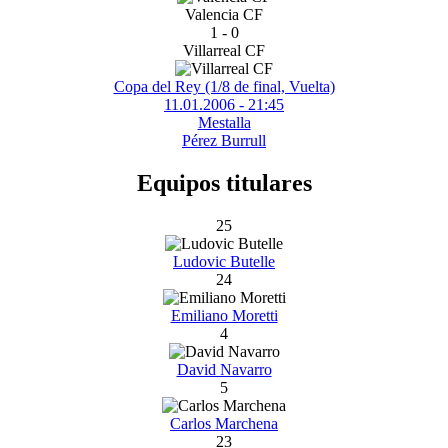
Valencia CF
1 - 0
Villarreal CF
Copa del Rey (1/8 de final, Vuelta)
11.01.2006 - 21:45
Mestalla
Pérez Burrull
Equipos titulares
25
Ludovic Butelle
24
Emiliano Moretti
4
David Navarro
5
Carlos Marchena
23