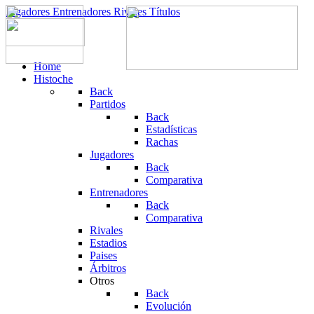
Jugadores
Entrenadores
Rivales
Títulos
Home
Histoche
Back
Partidos
Back
Estadísticas
Rachas
Jugadores
Back
Comparativa
Entrenadores
Back
Comparativa
Rivales
Estadios
Paises
Árbitros
Otros
Back
Evolución