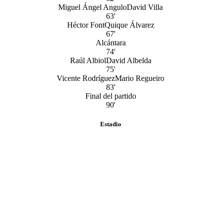
Miguel Ángel Angulo
David Villa
63'
Héctor Font
Quique Álvarez
67'
Alcántara
74'
Raúl Albiol
David Albelda
75'
Vicente Rodríguez
Mario Regueiro
83'
Final del partido
90'
Estadio