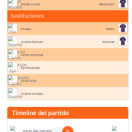
Mundo Suárez
Betancourt
Sustituciones
Pío Bau
Valero
Vicente Pechuán
Martínez
Carlos Iturraspe
Epi Fernández
Cástor Elzo
Vicente Giraldós
Timeline del partido
Inicio del partido
0'