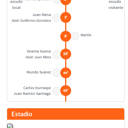
Juan Mena
3'
Asist: Guillermo Gorostiza
Martín
6'
Vicente Asensi
38'
Asist: Juan Mena
Mundo Suárez
44'
Carlos Iturraspe
45'
Juan Ramón Santiago
Cástor Elzo
45'
Juan Mena
Estadio
Descanso
45'