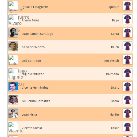
Ignacio Eizaguirre
Quique
Álvaro Pérez
Bayo
Juan Ramón Santiago
Curta
Salvador Monzó
Raich
Lelé Santiago
Rosalench
Higinio Ortúzar
Balmaña
Vicente Hernández
Sicart
Guillermo Gorostiza
Escolá
Juan Mena
Martín
Vicente Asensi
César