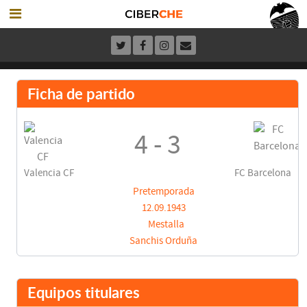
Ficha de partido
4 - 3
Valencia CF
FC Barcelona
Pretemporada
12.09.1943
Mestalla
Sanchis Orduña
Equipos titulares