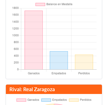
Vicente Engonga
68'
Morientes
74'
Radimov
Belsue
75'
Kily González
81'
Solana
83'
Final del partido
90'
Rival: Real Zaragoza