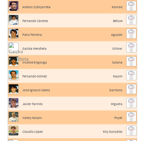
Andoni Zubizarreta
Konrad
Fernando Cáceres
Belsue
Patxi Ferreira
Aguado
Gaizka Mendieta
Gilmar
Vicente Engonga
Solana
Fernando Gómez
Nayim
Jose Ignacio Sáenz
Garitano
Javier Farinós
Higuera
Valery Karpin
Poyet
Claudio López
Kily González