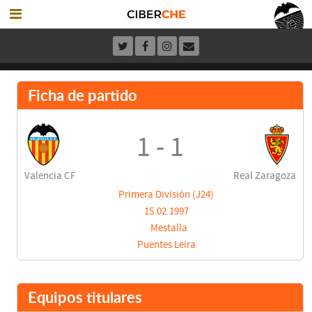
Ficha de partido
1 - 1
Valencia CF
Real Zaragoza
Primera División (J24)
15.02.1997
Mestalla
Puentes Leira
Equipos titulares