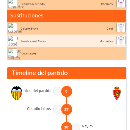
Leandro Machado
Radimov
Sustituciones
Gabriel Moya
Dani
José Manuel Sietes
Morientes
Pepe Gálvez
Timeline del partido
Inicio del partido
0'
Claudio López
13'
Nayim
38'