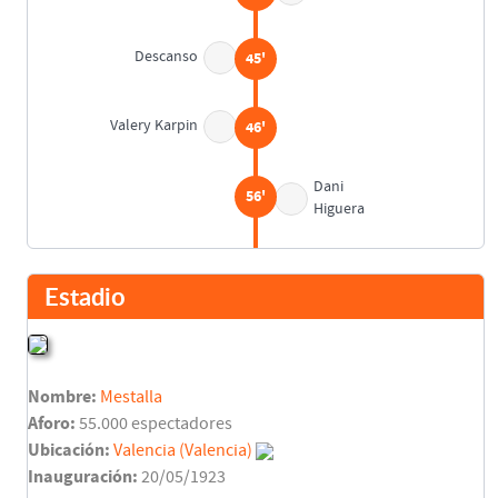
Descanso
45'
Valery Karpin
46'
Dani
56'
Higuera
Gabriel Moya
57'
Javier Farinós
Estadio
José Manuel Sietes
58'
Claudio López
Nombre:
Mestalla
Pepe Gálvez
65'
Aforo:
55.000 espectadores
Leandro Machado
Ubicación:
Valencia (Valencia)
Inauguración:
20/05/1923
Andoni Zubizarreta
67'