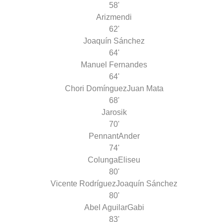
58'
Arizmendi
62'
Joaquín Sánchez
64'
Manuel Fernandes
64'
Chori Domínguez
Juan Mata
68'
Jarosik
70'
Pennant
Ander
74'
Colunga
Eliseu
80'
Vicente Rodríguez
Joaquín Sánchez
80'
Abel Aguilar
Gabi
83'