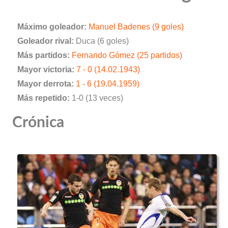
Máximo goleador:
Manuel Badenes (9 goles)
Goleador rival:
Duca (6 goles)
Más partidos:
Fernando Gómez (25 partidos)
Mayor victoria:
7 - 0 (14.02.1943)
Mayor derrota:
1 - 6 (19.04.1959)
Más repetido:
1-0 (13 veces)
Crónica