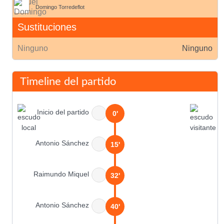
Domingo Torredeflot
Sustituciones
Ninguno
Ninguno
Timeline del partido
Inicio del partido
0'
Antonio Sánchez
15'
Raimundo Miquel
32'
Antonio Sánchez
40'