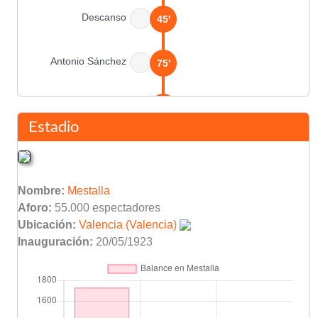
Descanso
45'
Antonio Sánchez
75'
Domingo Torredeflot
84'
Estadio
Final del partido
90'
Nombre:
Mestalla
Aforo:
55.000 espectadores
Ubicación:
Valencia (Valencia)
Inauguración:
20/05/1923