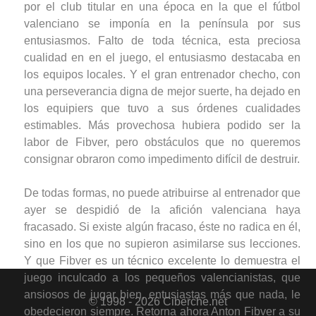
por el club titular en una época en la que el fútbol
valenciano se imponía en la península por sus
entusiasmos. Falto de toda técnica, esta preciosa
cualidad en en el juego, el entusiasmo destacaba en
los equipos locales. Y el gran entrenador checho, con
una perseverancia digna de mejor suerte, ha dejado en
los equipiers que tuvo a sus órdenes cualidades
estimables. Más provechosa hubiera podido ser la
labor de Fibver, pero obstáculos que no queremos
consignar obraron como impedimento difícil de destruir.
De todas formas, no puede atribuirse al entrenador que
ayer se despidió de la afición valenciana haya
fracasado. Si existe algún fracaso, éste no radica en él,
sino en los que no supieron asimilarse sus lecciones.
Y que Fibver es un técnico excelente lo demuestra el
juego inculcado a los pequeños valencianistas, que
ansiosos de jugar bien, entusiastas más que nada, le
© 1998 - 2026 Ciberche.net
obedecieron siempre. Retorna ahora Anton Fibver a su