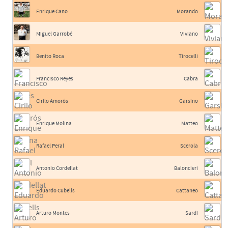
Enrique Cano
Morando
Miguel Garrobé
Viviano
Benito Roca
Tirocelli
Francisco Reyes
Cabra
Cirilo Amorós
Garsino
Enrique Molina
Matteo
Rafael Peral
Scerola
Antonio Cordellat
Baloncieri
Eduardo Cubells
Cattaneo
Arturo Montes
Sardi