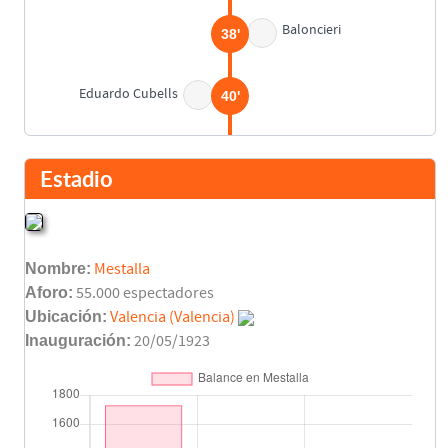
Baloncieri
38'
Eduardo Cubells
40'
Descanso
45'
Estadio
Arturo Montes
63'
Asist: Rafael Peral
Nombre:
Mestalla
Eduardo Cubells
78'
Aforo:
55.000 espectadores
Ubicación:
Valencia (Valencia)
Inauguración:
20/05/1923
Final del partido
90'