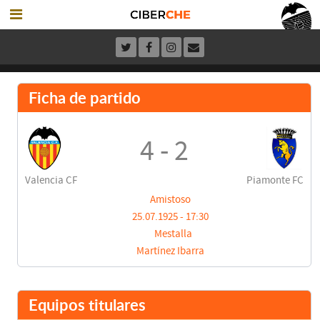
Ficha de partido
4 - 2
Valencia CF
Piamonte FC
Amistoso
25.07.1925 - 17:30
Mestalla
Martínez Ibarra
Equipos titulares