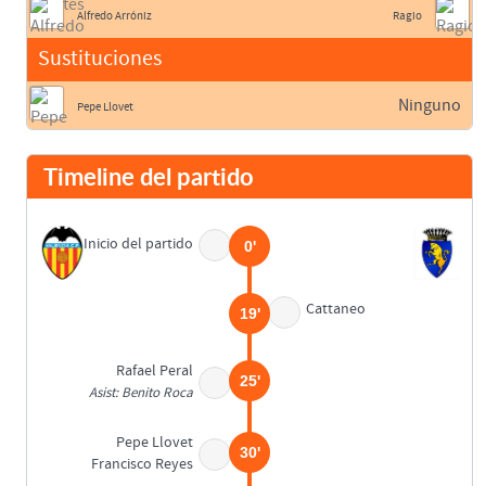
Alfredo Arróniz
Ragio
Sustituciones
Ninguno
Pepe Llovet
Timeline del partido
Inicio del partido
0'
Cattaneo
19'
Rafael Peral
25'
Asist: Benito Roca
Pepe Llovet
30'
Francisco Reyes