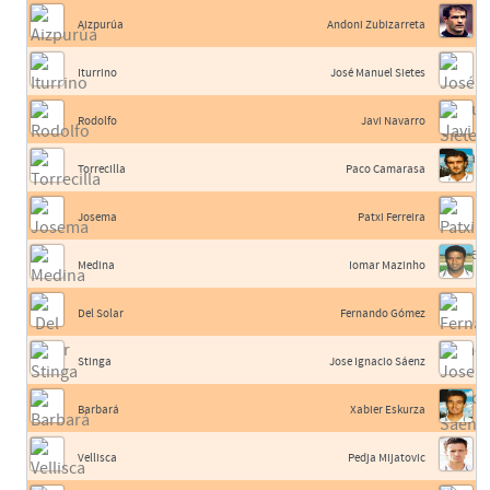
Aizpurúa
Andoni Zubizarreta
Iturrino
José Manuel Sietes
Rodolfo
Javi Navarro
Torrecilla
Paco Camarasa
Josema
Patxi Ferreira
Medina
Iomar Mazinho
Del Solar
Fernando Gómez
Stinga
Jose Ignacio Sáenz
Barbará
Xabier Eskurza
Vellisca
Pedja Mijatovic