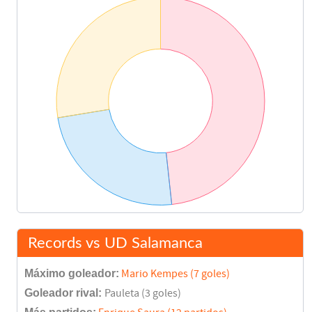
Quiroga
81'
Barbará
Quico
88'
Claudio
Del Solar
89'
Final del partido
90'
Records vs UD Salamanca
Máximo goleador:
Mario Kempes (7 goles)
Goleador rival:
Pauleta (3 goles)