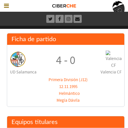
Ficha de partido
4 - 0
UD Salamanca
Valencia CF
Primera División (J12)
12.11.1995
Helmántico
Megía Dávila
Equipos titulares