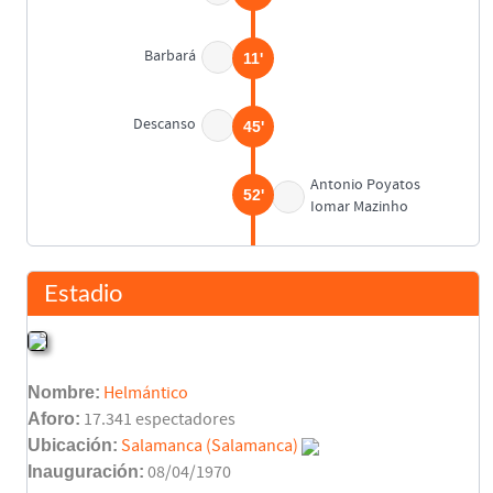
Barbará
11'
Descanso
45'
Antonio Poyatos
52'
Iomar Mazinho
Iñaki Hurtado
52'
Xabier Eskurza
Estadio
Paco Camarasa
53'
Nombre:
Helmántico
Medina
63'
Aforo:
17.341 espectadores
Ubicación:
Salamanca (Salamanca)
Sukunza
Inauguración:
08/04/1970
65'
Medina