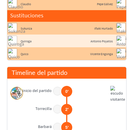
Claudio
Pepe Gálvez
Sustituciones
Sukunza
Iñaki Hurtado
Quiroga
Antonio Poyatos
Quico
Vicente Engonga
Timeline del partido
Inicio del partido
0'
Torrecilla
2'
Barbará
5'