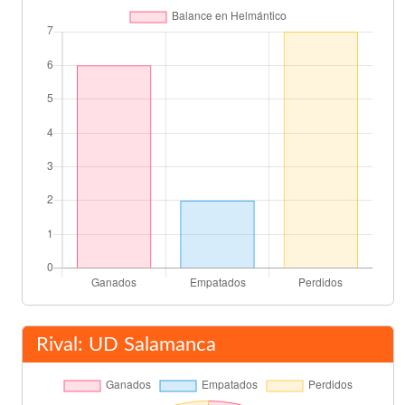
Vicente Engonga
66'
Paco Camarasa
Patxi Ferreira
67'
Patxi Ferreira
67'
Barbará
70'
Claudio
71'
Stinga
73'
Rival: UD Salamanca
José Manuel Sietes
76'