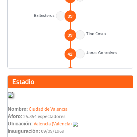
Ballesteros
35'
Tino Costa
39'
Jonas Gonçalves
42'
Descanso
45'
Estadio
Juanlu
46'
Nombre:
Ciudad de Valencia
Martins
47'
Aforo:
25.354 espectadores
Ubicación:
Valencia (Valencia)
Dani Parejo
62'
Inauguración:
09/09/1969
Tino Costa