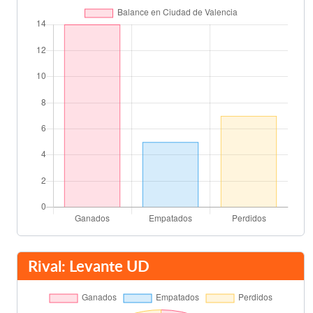
Nelson Valdez
65'
Jonas Gonçalves
Míchel
69'
Iborra
Pedro Ríos
73'
El Zhar
Rubén García
73'
Juanlu
Antonio Barragán
78'
Joao Pereira
Jonathan Viera
78'
Rival: Levante UD
Míchel
86'