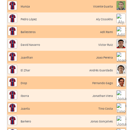
Munúa
Vicente Guaita
Pedro López
Aly Cissokho
Ballesteros
Adil Rami
David Navarro
Víctor Ruiz
Juanfran
Joao Pereira
El Zhar
Andrés Guardado
Diop
Fernando Gago
Iborra
Jonathan Viera
Juanlu
Tino Costa
Barkero
Jonas Gonçalves