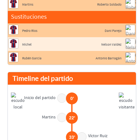
Martins
Roberto Soldado
Sustituciones
Pedro Ríos
Dani Parejo
Míchel
Nelson Valdez
Rubén García
Antonio Barragán
Timeline del partido
Inicio del partido
0'
Martins
22'
Víctor Ruiz
33'