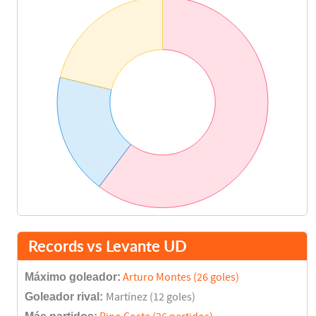
Nelson Valdez
86'
Munúa
89'
Final del partido
90'
Records vs Levante UD
Máximo goleador:
Arturo Montes (26 goles)
Goleador rival:
Martínez (12 goles)