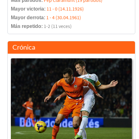
Más partidos:
Pep Claramunt (19 partidos)
Mayor victoria:
11 - 0 (14.11.1926)
Mayor derrota:
1 - 4 (30.04.1961)
Más repetido:
1-2 (11 veces)
Crónica