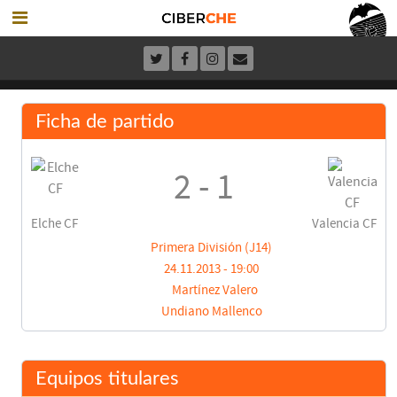
Ficha de partido
2 - 1
Elche CF
Valencia CF
Primera División (J14)
24.11.2013 - 19:00
Martínez Valero
Undiano Mallenco
Equipos titulares