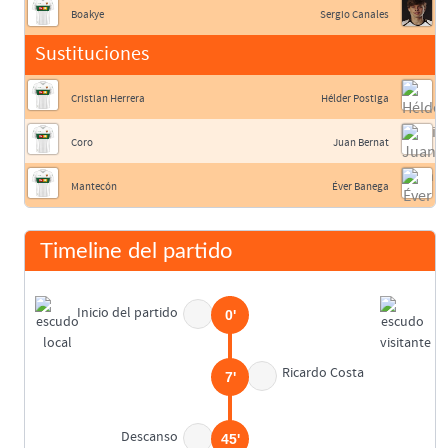
Boakye
Sergio Canales
Sustituciones
Cristian Herrera
Hélder Postiga
Coro
Juan Bernat
Mantecón
Éver Banega
Timeline del partido
Inicio del partido
0'
Ricardo Costa
7'
Descanso
45'