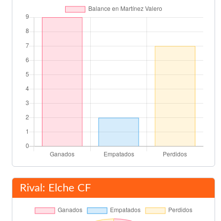
Asist: Antonio Barragán
Cristian Herrera
79'
Javi Márquez
Cristian Herrera
84'
Éver Banega
86'
Javi Fuego
Rivera
87'
Hélder Postiga
90'
Final del partido
91'
Rival: Elche CF