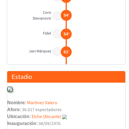
Coro
54'
Stevanovic
Fidel
54'
Javi Márquez
61'
Hélder Postiga
62'
Fede Cartabia
Estadio
Mantecón
65'
Boakye
Nombre:
Martínez Valero
Juan Bernat
72'
Aforo:
36.017 espectadores
Dorlan Pabón
Ubicación:
Elche (Alicante)
Inauguración:
08/09/1976
Juan Bernat
73'