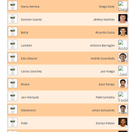
Manu Herrera
Diego Alves
Damián Suárez
Jérémy Mathieu
Botía
Ricardo Costa
Lombán
Antonio Barragán
Edu Albacar
Andrés Guardado
Carlos Sánchez
Javi Fuego
Rivera
Dani Parejo
Javi Márquez
Fede Cartabia
Stevanovic
Jonas Gonçalves
Fidel
Dorlan Pabón