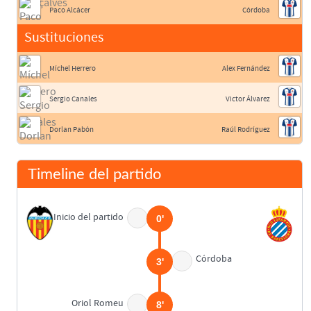
Paco Alcácer
Córdoba
Sustituciones
Míchel Herrero
Alex Fernández
Sergio Canales
Victor Álvarez
Dorlan Pabón
Raúl Rodríguez
Timeline del partido
Inicio del partido
0'
Córdoba
3'
Oriol Romeu
8'