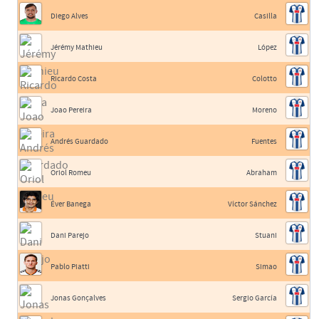
Diego Alves
Casilla
Jérémy Mathieu
López
Ricardo Costa
Colotto
Joao Pereira
Moreno
Andrés Guardado
Fuentes
Oriol Romeu
Abraham
Éver Banega
Víctor Sánchez
Dani Parejo
Stuani
Pablo Piatti
Simao
Jonas Gonçalves
Sergio García