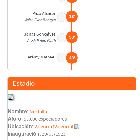
Paco Alcácer
13'
Asist: Éver Banega
Jonas Gonçalves
33'
Asist: Pablo Piatti
Jérémy Mathieu
43'
Descanso
45'
Estadio
Sergio García
(Pen.)
45'
Nombre:
Mestalla
Jonas Gonçalves
57'
Aforo:
55.000 espectadores
Ubicación:
Valencia (Valencia)
Míchel Herrero
Inauguración:
20/05/1923
61'
Éver Banega