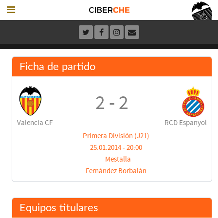
Ficha de partido
2 - 2
Valencia CF
RCD Espanyol
Primera División (J21)
25.01.2014 - 20:00
Mestalla
Fernández Borbalán
Equipos titulares